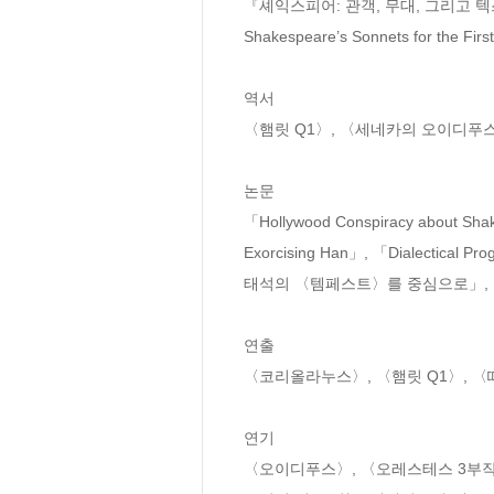
『셰익스피어: 관객, 무대, 그리고 텍스트』, 
Shakespeare’s Sonnets for the Fir
역서

〈햄릿 Q1〉, 〈세네카의 오이디푸스
논문

「Hollywood Conspiracy about Sha
Exorcising Han」, 「Dialectica
태석의 〈템페스트〉를 중심으로」, 「
연출

〈코리올라누스〉, 〈햄릿 Q1〉, 〈
연기

〈오이디푸스〉, 〈오레스테스 3부작〉