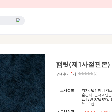
햄릿(제1사절판본)
구매후기
0
개
(0)
ㆍ도서정보
저자 : 윌리엄 셰익
출판사 : 연극과인간
2018년 07월 09일 출
外 | 1판
ㆍ교보회원