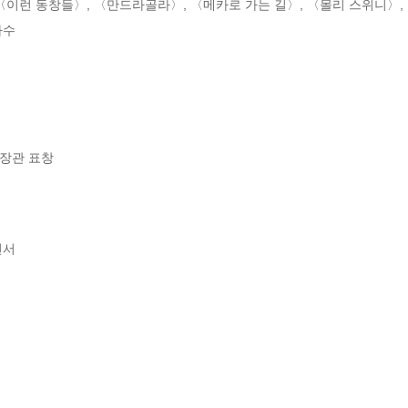
〈이런 동창들〉, 〈만드라골라〉, 〈메카로 가는 길〉, 〈몰리 스위니〉, 
수 

부장관 표창
서
