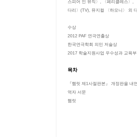
스피어 인 뮤직〉, 〈페리클레스〉, 
다리〉(TV), 뮤지컬 〈하모니〉 외 다
수상

2012 PAF 연극연출상 

한국연극학회 의민 저술상 

2017 학술지원사업 우수성과 교육
목차
『햄릿 제1사절판본』 개정판을 내면
역자 서문

햄릿