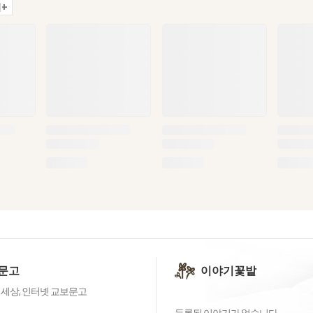
+
문고
이야기꽃밭
 세상, 인터넷 교보문고