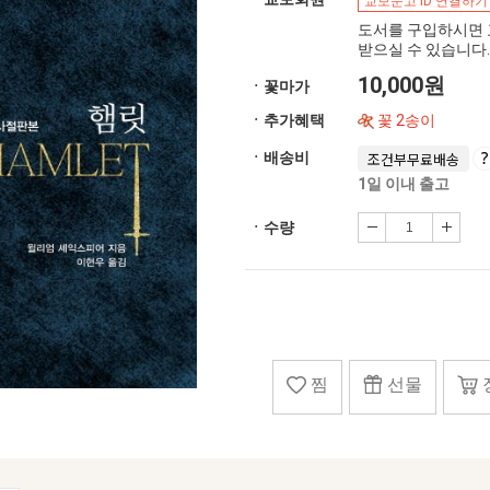
교보문고 ID 연결하기
도서를 구입하시면 
받으실 수 있습니다.
10,000원
ㆍ꽃마가
ㆍ추가혜택
꽃 2송이
ㆍ배송비
조건부무료배송
1일 이내 출고
ㆍ수량
찜
선물