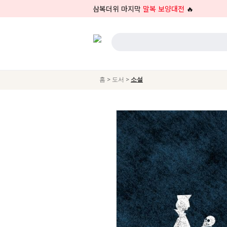
삼복더위 마지막
말복 보양대전
🔥
>
>
홈
도서
소설