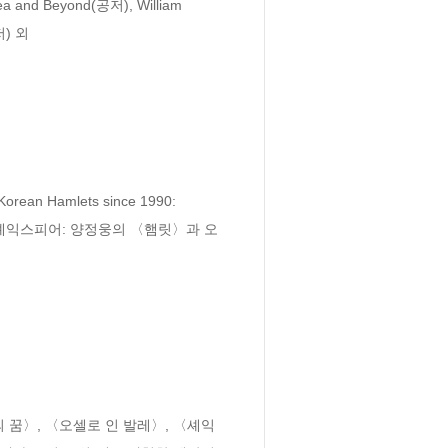
d Beyond(공저), William 
저) 외

rean Hamlets since 1990: 
, 「굿과 한국 셰익스피어: 양정웅의 〈햄릿〉과 오
 꿈〉, 〈오셀로 인 발레〉, 〈셰익