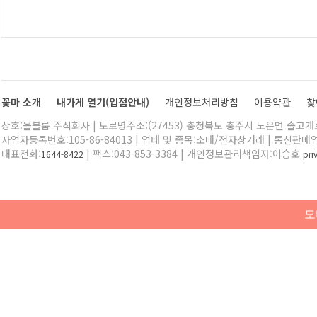
꽃마 소개
내가게 열기(입점안내)
개인정보처리방침
이용약관
찾
상호:올블룸 주식회사 | 도로명주소:(27453) 충청북도 충주시 노은면 솔고개로 
사업자등록번호:105-86-84013 | 업태 및 종목:소매/전자상거래 | 통신판매
대표전화:
| 팩스:043-853-3384 | 개인정보관리책임자:이승호
1644-8422
pr
모