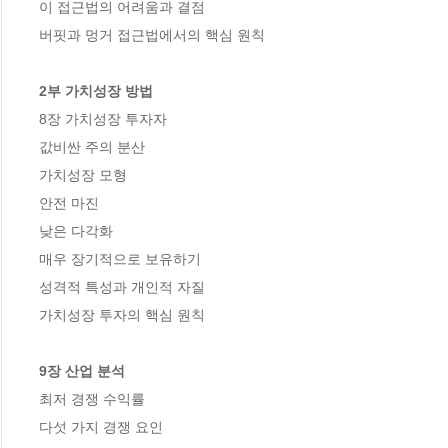
이 접근법의 어려움과 결점

버핏과 멍거 접근법에서의 핵심 원칙

2부 가치성장 방법
8장 가치성장 투자자

값비싼 주의 분산

가치성장 모형

안전 마진

낮은 다각화

매우 장기적으로 보유하기

성격적 특성과 개인적 자질

가치성장 투자의 핵심 원칙

9장 산업 분석
최저 경쟁 수익률

다섯 가지 경쟁 요인
