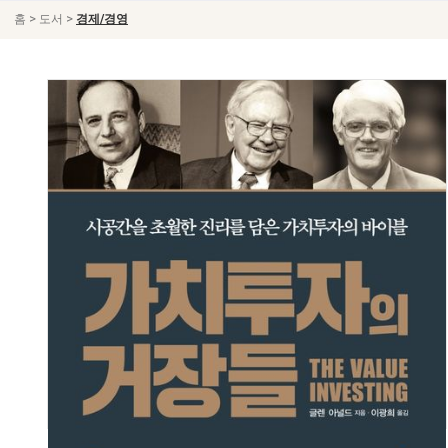
>
>
홈
도서
경제/경영