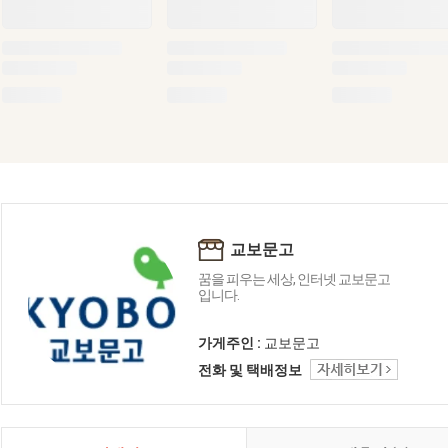
교보문고
꿈을 피우는 세상, 인터넷 교보문고
입니다.
가게주인 :
교보문고
전화 및 택배정보