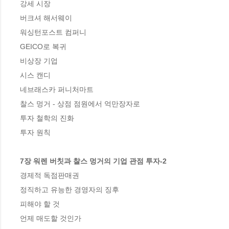
강세 시장

버크셔 해서웨이

워싱턴포스트 컴퍼니

GEICO로 복귀

비상장 기업

시스 캔디

네브래스카 퍼니처마트

찰스 멍거 - 상점 점원에서 억만장자로

투자 철학의 진화

투자 원칙

7장 워렌 버칫과 찰스 멍거의 기업 관점 투자-2
경제적 독점판매권

정직하고 유능한 경영자의 징후

피해야 할 것

언제 매도할 것인가
