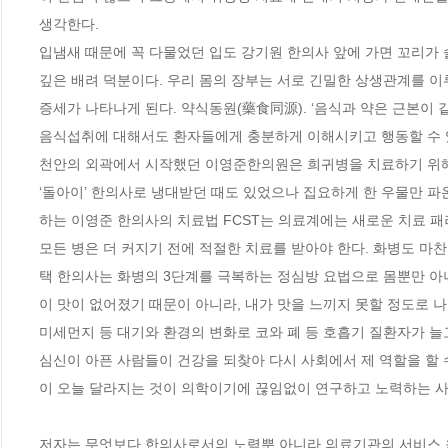
생각한다. 

입냄새 때문에 꼭 다물었던 입도 강기원 한의사 앞에 가면 꼬리가 
깊은 배려 덕분이다. 우리 몸의 장부는 서로 긴밀한 상생관계를 이
증세가 나타나게 된다. 약식동원(藥食同源). ‘음식과 약은 근본이 
음식섭취에 대해서도 환자들에게 충분하게 이해시키고 행동할 수 있
천안의 외곽에서 시작했던 이영준한의원은 희귀병을 치료하기 위해 
‘돌아이’ 한의사로 냉대받던 때도 있었으나 집요하게 한 우물만 파
하는 이영준 한의사의 치료법 FCST는 의료계에는 새로운 치료 패
모든 병은 더 커지기 전에 적절한 치료를 받아야 한다. 화병도 마찬가
택 한의사는 화병의 3단계를 극복하는 정심방 요법으로 몸뿐만 아
이 맛이 없어졌기 때문이 아니라, 내가 맛을 느끼지 못할 정도로 나
미세먼지 등 대기와 환경의 변화로 코와 폐 등 호흡기 질환자가 늘
심신이 아픈 사람들이 건강을 되찾아 다시 사회에서 제 역할을 할 
이 오늘 달라지는 것이 의학이기에 끊임없이 연구하고 노력하는 사
저자는 무엇보다 한의사로서의 노력뿐 아니라 의료기관의 서비스 