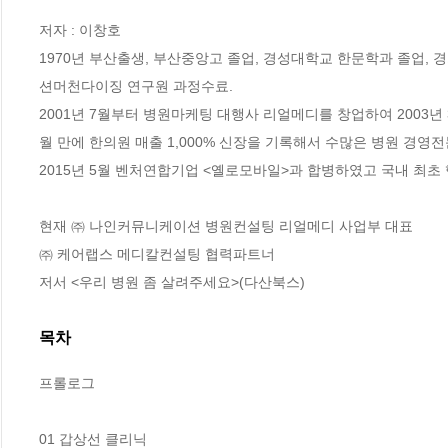
저자 : 이창호

1970년 부산출생, 부산중앙고 졸업, 경성대학교 한문학과 졸업
션머천다이징 연구원 과정수료.

2001년 7월부터 병원마케팅 대행사 리얼메디를 창업하여 2003년
월 만에 한의원 매출 1,000% 신장을 기록해서 수많은 병원 경영전
2015년 5월 벤처연합기업 <옐로모바일>과 합병하였고 국내 최초 
현재 ㈜ 나인커뮤니케이션 병원컨설팅 리얼메디 사업부 대표

㈜ 케어랩스 메디칼컨설팅 협력파트너

저서 <우리 병원 좀 살려주세요>(다산북스)
목차
프롤로그

01 갑상선 클리닉
