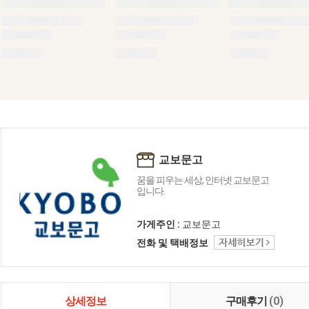
교보문고
꿈을 피우는 세상, 인터넷 교보문고
입니다.
가게주인 :
교보문고
전화 및 택배정보
상세정보
구매후기
(0)