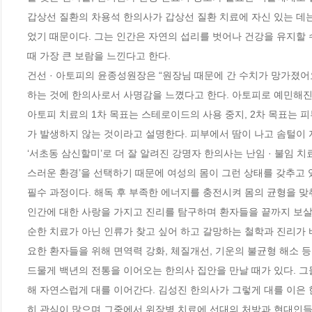
갑상선 질환의 차용석 한의사가 갑상선 질환 치료에 자신 있는 데
었기 때문이다. 그는 인간은 자연의 섭리를 벗어나 건강을 유지할 
때 가장 큰 보람을 느낀다고 한다.

건선 · 아토피의 윤종성원장은 “원장님 때문에 간 수치가 망가졌어요
하는 것에 한의사로서 사명감을 느꼈다고 한다. 아토피로 예민해진
아토피 치료의 1차 목표는 스테로이드의 사용 중지, 2차 목표는 
가 발생하지 않는 것이라고 설명한다. 피부에서 땀이 나고 솜털이 
‘서초동 삼신할미’로 더 잘 알려진 강명자 한의사는 난임 · 불임 치
스러운 환경’을 선택하기 때문에 여성의 몸이 그런 상태를 갖추고 
필수 과정이다. 해독 후 부족한 에너지를 충전시켜 몸의 균형을 맞
인간에 대한 사랑을 가지고 진리를 탐구하며 환자들을 끝까지 보살피
순한 치료가 아닌 인류가 찾고 싶어 하고 갈망하는 철학과 진리가 
요한 환자들을 위해 면역력 강화, 체질개선, 기운의 불균형 해소 등을 
드물게 백년의 전통을 이어오는 한의사 집안을 만날 때가 있다. 그
해 자연스럽게 대를 이어간다. 김성진 한의사가 그렇게 대를 이은
히 관심이 많으며 그중에서 위장병 치료에 선대의 처방과 현대인들