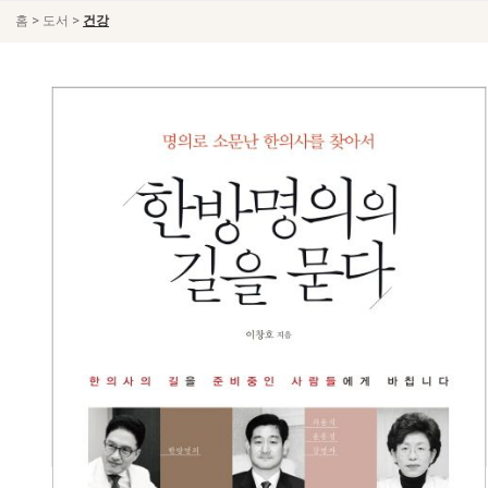
>
>
홈
도서
건강