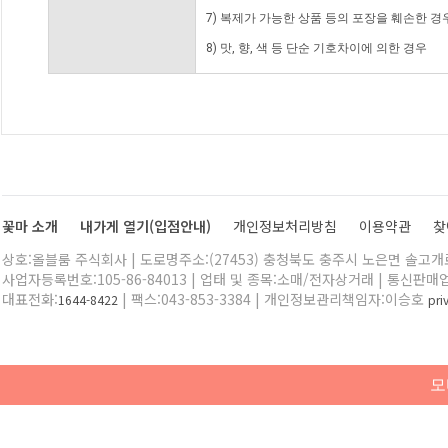
7) 복제가 가능한 상품 등의 포장을 훼손한 경
8) 맛, 향, 색 등 단순 기호차이에 의한 경우
꽃마 소개
내가게 열기(입점안내)
개인정보처리방침
이용약관
찾
상호:올블룸 주식회사 | 도로명주소:(27453) 충청북도 충주시 노은면 솔고개로 
사업자등록번호:105-86-84013 | 업태 및 종목:소매/전자상거래 | 통신판매
대표전화:
| 팩스:043-853-3384 | 개인정보관리책임자:이승호
1644-8422
pr
모