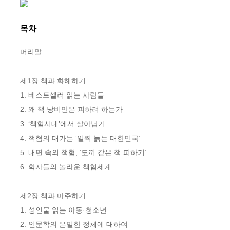
목차
머리말 

제1장 책과 화해하기

1. 베스트셀러 읽는 사람들

2. 왜 책 낭비만은 피하려 하는가 

3. ‘책혐시대’에서 살아남기 

4. 책혐의 대가는 ‘일찍 늙는 대한민국’

5. 내면 속의 책혐, ‘도끼 같은 책 피하기’

6. 학자들의 놀라운 책혐세계 

제2장 책과 마주하기

1. 성인물 읽는 아동·청소년 

2. 인문학의 은밀한 정체에 대하여 
