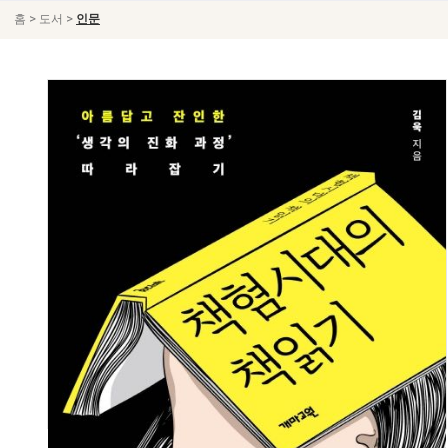
>
>
홈
도서
인문