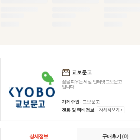
교보문고
꿈을 피우는 세상, 인터넷 교보문고
입니다.
가게주인 :
교보문고
전화 및 택배정보
상세정보
구매후기
(0)