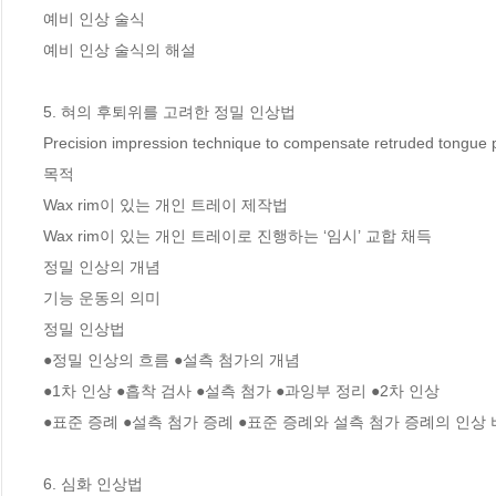
예비 인상 술식 

예비 인상 술식의 해설 

5. 혀의 후퇴위를 고려한 정밀 인상법

Precision impression technique to compensate retruded tongue po
목적 

Wax rim이 있는 개인 트레이 제작법 

Wax rim이 있는 개인 트레이로 진행하는 ‘임시’ 교합 채득 

정밀 인상의 개념 

기능 운동의 의미 

정밀 인상법 

●정밀 인상의 흐름 ●설측 첨가의 개념

●1차 인상 ●흡착 검사 ●설측 첨가 ●과잉부 정리 ●2차 인상

●표준 증례 ●설측 첨가 증례 ●표준 증례와 설측 첨가 증례의 인상 
6. 심화 인상법
