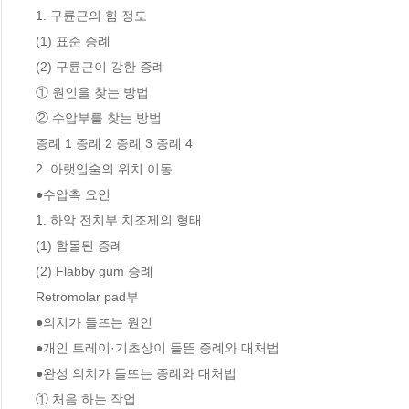
1. 구륜근의 힘 정도

(1) 표준 증례

(2) 구륜근이 강한 증례

① 원인을 찾는 방법 

② 수압부를 찾는 방법

증례 1 증례 2 증례 3 증례 4

2. 아랫입술의 위치 이동

●수압측 요인 

1. 하악 전치부 치조제의 형태

(1) 함몰된 증례

(2) Flabby gum 증례

Retromolar pad부 

●의치가 들뜨는 원인

●개인 트레이·기초상이 들뜬 증례와 대처법

●완성 의치가 들뜨는 증례와 대처법

① 처음 하는 작업
