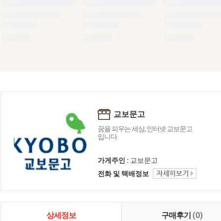
교보문고
꿈을 피우는 세상, 인터넷 교보문고
입니다.
가게주인 :
교보문고
전화 및 택배정보
상세정보
구매후기
(0)