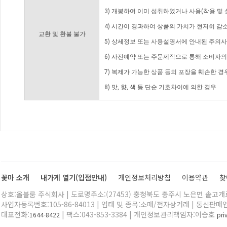
3) 개봉하여 이미 섭취하였거나 사용(착용 및 
4) 시간이 경과하여 상품의 가치가 현저히 감
교환 및 환불 불가
5) 상세정보 또는 사용설명서에 안내된 주의사
6) 사전예약 또는 주문제작으로 통해 소비자
7) 복제가 가능한 상품 등의 포장을 훼손한 경
8) 맛, 향, 색 등 단순 기호차이에 의한 경우
꽃마 소개
내가게 열기(입점안내)
개인정보처리방침
이용약관
찾
상호:올블룸 주식회사 | 도로명주소:(27453) 충청북도 충주시 노은면 솔고개로 
사업자등록번호:105-86-84013 | 업태 및 종목:소매/전자상거래 | 통신판매
대표전화:
| 팩스:043-853-3384 | 개인정보관리책임자:이승호
1644-8422
pr