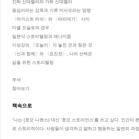
진짜 신데렐라와 가짜 신데렐라

동심이라는 감옥과 기류 미사오라는 망령

〈어거스트 러쉬〉와 〈바리데기〉 사이

미셸 오슬로의 경우

일본식 스토리텔링과 애니미즘

이성강의 〈오늘이〉가 놓친 것과 찾은 것

〈신과 함께〉와 〈묘진전〉, 나의 선택은

삶을 위한 스토리텔링

주석

찾아보기
책속으로
“나는 (호모 나랜스) 대신 ‘호모 스토리언스’를 쓰고 싶다. 인간
로 스토리적이다. 사람들이 생각하고 말하고 행동하는 일련의 과