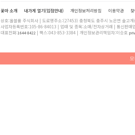
꽃마 소개
내가게 열기(입점안내)
개인정보처리방침
이용약관
찾
상호:올블룸 주식회사 | 도로명주소:(27453) 충청북도 충주시 노은면 솔고개로 
사업자등록번호:105-86-84013 | 업태 및 종목:소매/전자상거래 | 통신판매
대표전화:
| 팩스:043-853-3384 | 개인정보관리책임자:이승호
1644-8422
pr
모