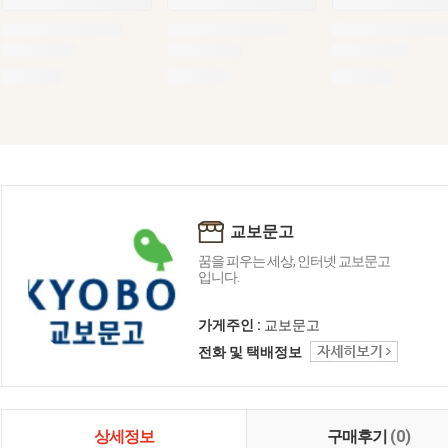
교보문고
꿈을 피우는 세상, 인터넷 교보문고
입니다.
가게주인 :
교보문고
전화 및 택배정보
상세정보
구매후기
(0)