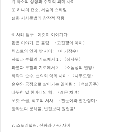
2) 화소의 상징과 주제적 의미 사이

또 하나의 요소, 서술의 스타일

설화 서사문법의 창작적 적용

6. 사례 탐구 : 이것이 이야기다!

짧은 이야기, 큰 울림 : 〈고집쟁이 아이〉

텍스트의 안과 밖 사이 : 〈아기장수〉

파멸과 부활의 기로에서 1 : 〈장자못〉

파멸과 부활의 기로에서 2 : 〈소돔성의 멸망〉

타락과 순수, 선의와 악의 사이 : 〈나무도령〉

순수와 긍정으로 살아가는 일이란 : 〈백설공주〉

따뜻한 말 한마디의 힘 : 〈레몬 처녀〉

쏘핫 쏘쿨, 최고의 서사 : 〈흰눈이와 빨간장미〉

창작보다 분석을, 변형보다 원형을!

7. 스토리텔링, 진짜와 가짜 사이
