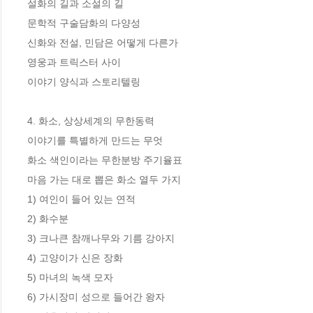
설화의 길과 소설의 길

문학적 구술담화의 다양성

신화와 전설, 민담은 어떻게 다른가

영웅과 트릭스터 사이

이야기 양식과 스토리텔링

4. 화소, 상상세계의 무한동력

이야기를 특별하게 만드는 무엇

화소 색인이라는 무한분방 주기율표

마음 가는 대로 뽑은 화소 열두 가지

1) 여인이 들어 있는 연적

2) 화수분

3) 크나큰 참깨나무와 기름 강아지

4) 고양이가 신은 장화

5) 마녀의 녹색 모자

6) 가시장미 성으로 들어간 왕자
