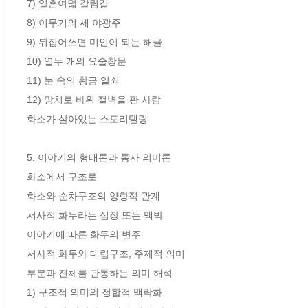
7) 일흔여덟 갈림길

8) 이무기의 세 야광주

9) 뒤집어쓰면 미인이 되는 해골

10) 열두 개의 요술창문

11) 눈 속의 황금 열쇠

12) 망치로 바위 절벽을 판 사람

화소가 살아있는 스토리텔링

5. 이야기의 형태론과 통사 의미론

화소에서 구조로

화소와 순차구조의 양항적 관계

서사적 화두라는 심장 또는 맥박

이야기에 따른 화두의 변주

서사적 화두와 대립구조, 주제적 의미

부분과 전체를 관통하는 의미 해석

1) 구조적 의미의 정합적 맥락화
