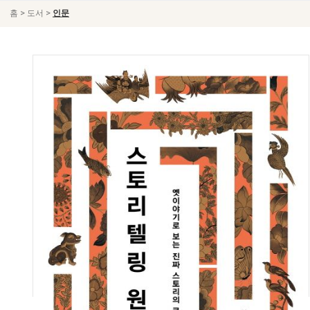
>
>
홈
도서
인문