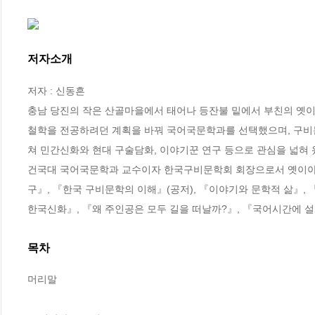
저자소개
저자 : 신동흔

충남 당진의 작은 산골마을에서 태어나 등잔불 밑에서 부친의 옛이
철학을 전공하려던 계획을 바꿔 국어국문학과를 선택했으며, 구비문
쳐 민간신화와 현대 구술담화, 이야기꾼 연구 등으로 관심을 넓혀 왔
건국대 국어국문학과 교수이자 한국구비문학회 회장으로서 옛이야기
구』, 『한국 구비문학의 이해』(공저), 『이야기와 문학적 삶』,
한국신화』, 『왜 주인공은 모두 길을 떠날까?』, 『국어시간에 
목차
머리말
