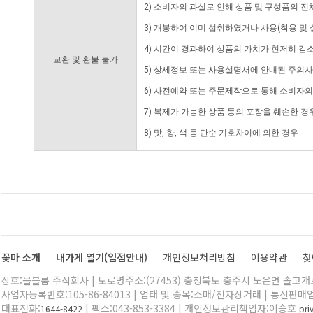
2) 소비자의 과실로 인해 상품 및 구성품의 
3) 개봉하여 이미 섭취하였거나 사용(착용 및 
4) 시간이 경과하여 상품의 가치가 현저히 감
교환 및 환불 불가
5) 상세정보 또는 사용설명서에 안내된 주의사
6) 사전예약 또는 주문제작으로 통해 소비자
7) 복제가 가능한 상품 등의 포장을 훼손한 경
8) 맛, 향, 색 등 단순 기호차이에 의한 경우
꽃마 소개
내가게 열기(입점안내)
개인정보처리방침
이용약관
찾
상호:올블룸 주식회사 | 도로명주소:(27453) 충청북도 충주시 노은면 솔고개로 
사업자등록번호:105-86-84013 | 업태 및 종목:소매/전자상거래 | 통신판매
대표전화:
| 팩스:043-853-3384 | 개인정보관리책임자:이승호
1644-8422
pr