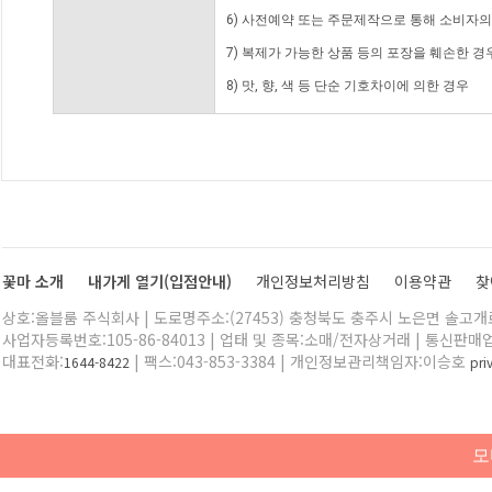
6) 사전예약 또는 주문제작으로 통해 소비자
7) 복제가 가능한 상품 등의 포장을 훼손한 경
8) 맛, 향, 색 등 단순 기호차이에 의한 경우
꽃마 소개
내가게 열기(입점안내)
개인정보처리방침
이용약관
찾
상호:올블룸 주식회사 | 도로명주소:(27453) 충청북도 충주시 노은면 솔고개로 
사업자등록번호:105-86-84013 | 업태 및 종목:소매/전자상거래 | 통신판매
대표전화:
| 팩스:043-853-3384 | 개인정보관리책임자:이승호
1644-8422
pr
모