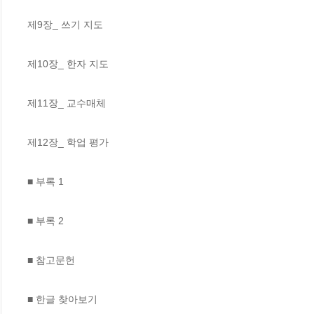
제9장_ 쓰기 지도

제10장_ 한자 지도

제11장_ 교수매체

제12장_ 학업 평가

■ 부록 1

■ 부록 2

■ 참고문헌

■ 한글 찾아보기
