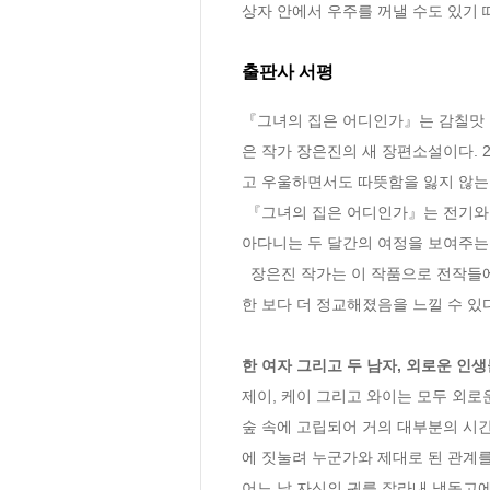
상자 안에서 우주를 꺼낼 수도 있기 
출판사 서평
『그녀의 집은 어디인가』는 감칠맛 
은 작가 장은진의 새 장편소설이다. 
고 우울하면서도 따뜻함을 잃지 않는 
 『그녀의 집은 어디인가』는 전기와 물밖에 먹을 수 없는 여자, 제이와 상처를 간직한 채 살아가는 불우한 두 남자, 와이와 케이가 제이의 집을 찾
아다니는 두 달간의 여정을 보여주는 
  장은진 작가는 이 작품으로 전작들에서 보여 준 ‘고립’과 ‘소통’에 대한 고민을 더 깊고 풍부하게 그려냈다. 작가 특유의 서정성을 드러내는 방식 또
한 보다 더 정교해졌음을 느낄 수 있다. 
한 여자 그리고 두 남자, 외로운 인
제이, 케이 그리고 와이는 모두 외로
숲 속에 고립되어 거의 대부분의 시
에 짓눌려 누군가와 제대로 된 관계를
어느 날 자신의 귀를 잘라내 냉동고에