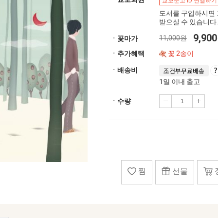
교보문고 ID 연결하기
도서를 구입하시면 
받으실 수 있습니다.
9,90
11,000원
ㆍ꽃마가
ㆍ추가혜택
꽃 2송이
ㆍ배송비
조건부무료배송
1일 이내 출고
ㆍ수량
찜
선물