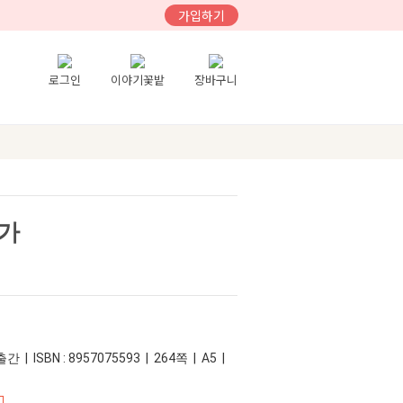
가입하기
로그인
이야기꽃밭
장바구니
가
 | ISBN : 8957075593 | 264쪽 | A5 |