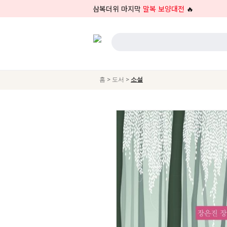
삼복더위 마지막
말복 보양대전
🔥
>
>
홈
도서
소설