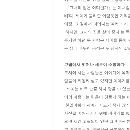
 『그녀의 집은 어디인가』는 이처럼 저마다 불행과 고통을 품고 살아가던 세 사람의 삶이 우연한 기회에 서로 얽히면서 시작되는 일종의 ‘로드무
비’다. 제이가 들려준 어렴풋한 기억을
여정. 그 길에서 피어나는 여러 가지
 하지만 ‘그녀의 집을 찾아 준다’는 목적으로 시작한 이 여행에서 위안과 평온을 찾게 되는 것은 오히려 와이와 케이 쪽이다. 처음에는 아옹다옹 다
투기만 하던 두 사람은 제이를 통해 
는 생에 따뜻한 긍정은 두 남자의 삶을
고립에서 벗어나 새로이 소통하다
도시에 사는 사람들은 이야기에 목마른
람들이 뒤엉켜 살고 있지만 이야기를 
  제이는 비록 손끝 하나 닿을 수 없는, 절대적이고 물리적인 거리를 요구하지만 위로가 필요한 케이에게는 따뜻한 음악을 연주해 주고 불안정한 와
이의 마음에는 평온이 깃들게 하는 이
 천일야화의 셰에라자드가 죽지 않기 위해 이야기를 함으로써 스스로를 구해 낼 수밖에 없는 운명이었다면 그녀는 타인을 이해하기 위해, 타인에게 
자신을 이해시키기 위해 이야기를 했
오랜 시간 고립되어 있던 그녀 자신뿐
고 비루한 삶의 결핍감을 극복하게 되