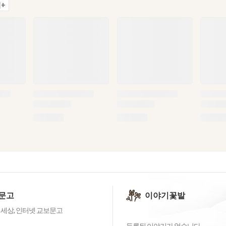
+
문고
이야기꽃밭
 세상, 인터넷 교보문고