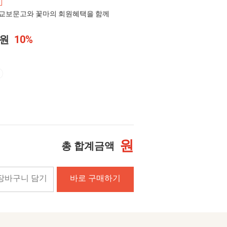
교보문고와 꽃마의 회원혜택을 함께
0원
10%
원
총 합계금액
장바구니 담기
바로 구매하기