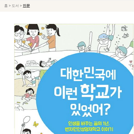
>
>
홈
도서
인문