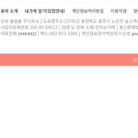
꽃마 소개
내가게 열기(입점안내)
개인정보처리방침
이용약관
찾
상호:올블룸 주식회사 | 도로명주소:(27453) 충청북도 충주시 노은면 솔고개로 
사업자등록번호:105-86-84013 | 업태 및 종목:소매/전자상거래 | 통신판매
대표전화:
| 팩스:043-853-3384 | 개인정보관리책임자:이승호
1644-8422
pr
모