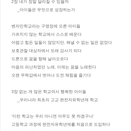
2장 내가 정말 달라질 수 있을까

     _아이들은 무엇으로 성장하는가

벤자민학교라는 구명정에 오른 아이들  

가르치지 않는 학교에서 스스로 배운다 

어렵고 힘든 일들이 많았지만, 해낼 수 없는 일은 없었다 

보호관찰 대상자에서 또래 강사가 되다 

드론으로 꿈을 향해 날아오르다  

마음의 피난처였던 노래, 이제는 꿈을 노래한다 

오랜 무력감에서 벗어나 도전 체험을 즐기다 

3장 없는 게 많은 학교여서 행복한 아이들

     _우리나라 최초의 고교 완전자유학년제 학교

‘이런 학교는 우리 아니면 아무도 못 하겠구나’ 

고등학교 과정에 완전자유학년제를 처음으로 도입하다 
