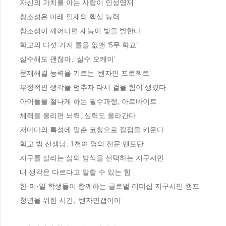
자신의 가치를 아는 사람이 인성영재  

창조성은 미래 인재의 핵심 능력 

창조성이 깨어나면 재능이 빛을 발한다  

학교의 다섯 가지 틀을 없앤 ‘5무 학교’ 

실수해도 괜찮아, ‘실수 오케이’  

문제해결 능력을 기르는 ‘벤자민 프로젝트’  

부정적인 생각을 멈추자 다시 걸을 힘이 생겼다 

아이들을 철나게 하는 필수과정, 아르바이트 

체력을 올리면 뇌력, 심력도 올라간다

저마다의 특성에 맞춘 코칭으로 장점을 키운다  

학교 밖 선생님, 1천여 명의 전문 멘토단 

지구를 살리는 삶의 방식을 선택하는 지구시민  

내 생각은 다르다고 말할 수 있는 힘 

한·미·일 학생들이 함께하는 글로벌 리더십 지구시민 캠프 

청년을 위한 시간, ‘벤자민갭이어’ 
