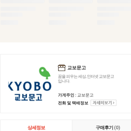
교보문고
꿈을 피우는 세상, 인터넷 교보문고
입니다.
가게주인 :
교보문고
전화 및 택배정보
상세정보
구매후기
(0)