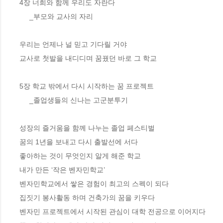
4장 너희와 함께 우리도 자란다

     _부모와 교사의 자리

우리는 언제나 널 믿고 기다릴 거야 

교사로 첫발을 내디디며 꿈꿨던 바로 그 학교

5장 학교 밖에서 다시 시작하는 꿈 프로젝트

     _졸업생들의 신나는 고군분투기

성장의 즐거움을 함께 나누는 졸업 페스티벌  

꿈의 1년을 보내고 다시 출발선에 서다

좋아하는 것이 무엇인지 알게 해준 학교  

내가 만든 ‘작은 벤자민학교’  

벤자민학교에서 쌓은 경험이 최고의 스펙이 되다 

집짓기 봉사활동 하며 건축가의 꿈을 키우다 

벤자민 프로젝트에서 시작된 관심이 대학 전공으로 이어지다
