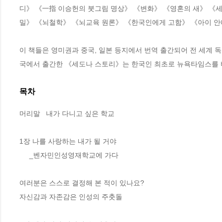
디》 《一指 이승헌의 붓그림 명상》 《변화》 《영혼의 새》 《
밀》 《뇌철학》 《뇌교육 원론》 《한국인에게 고함》 《아이 안에 
이 책들은 영미권과 중국, 일본 등지에서 번역 출간되어 전 세계 독
국에서 출간한 《세도나 스토리》는 한국인 최초로 뉴욕타임스를 
목차
머리말   내가 다니고 싶은 학교 

1장 나를 사랑하는 내가 될 거야 

     _벤자민인성영재학교에 가다

여러분은 스스로 결정해 본 적이 있나요?   

자신감과 자존감은 인성의 주춧돌 
