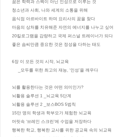
꿈은 학력과 스펙이 아닌 인성으로 이루는 것 

청소년과 사회, 나와 세계의 소통을 위해 

음식점 아르바이트 하며 요리사의 꿈을 찾다 

마음의 상처를 치유해준 자연의 에너지를 나누고 싶어 

20킬로그램을 감량하고 국제 퍼스널 트레이너가 되다  

좋은 솜씨만큼 중요한 것은 정성을 다하는 태도 

6장 이 모든 것의 시작, 뇌교육

     _모두를 위한 최고의 재능, ‘인성’을 깨우다

뇌를 활용한다는 것은 어떤 의미인가?  

뇌활용 솔루션 1 _뇌교육 5단계 

뇌활용 솔루션 2 _보스BOS 5법칙 

15만 명의 학생과 학부모가 체험한 뇌교육 

머릿속 ‘브레인 스크린’에 수업을 저장하다  

행복한 학교, 행복한 교사를 위한 공교육 속의 뇌교육 
