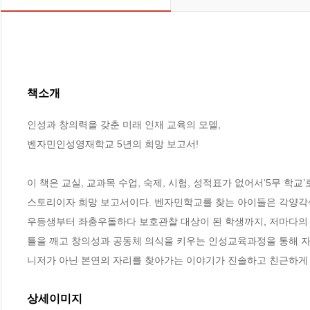
책소개
인성과 창의력을 갖춘 미래 인재 교육의 모델,

벤자민인성영재학교 5년의 희망 보고서!

이 책은 교실, 교과목 수업, 숙제, 시험, 성적표가 없어서‘5무 학
스토리이자 희망 보고서이다. 벤자민학교를 찾는 아이들은 각양각색이
우등생부터 좌충우돌하다 보호관찰 대상이 된 학생까지, 저마다의 
틀을 깨고 창의성과 공동체 의식을 키우는 인성교육과정을 통해 자
니저가 아닌 본연의 자리를 찾아가는 이야기가 진솔하고 친근하게
상세이미지