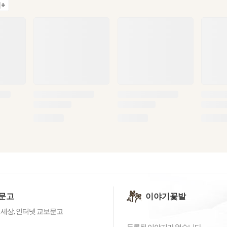
+
문고
이야기꽃밭
 세상, 인터넷 교보문고