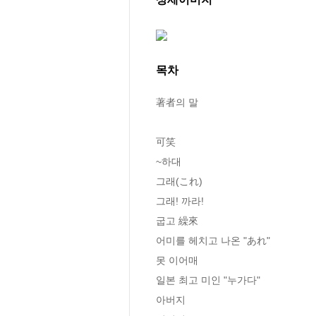
목차
著者의 말

可笑

~하대

그래(これ)

그래! 까라!

굽고 繰來

어미를 헤치고 나온 "あれ"

못 이어매

일본 최고 미인 "누가다"

아버지
