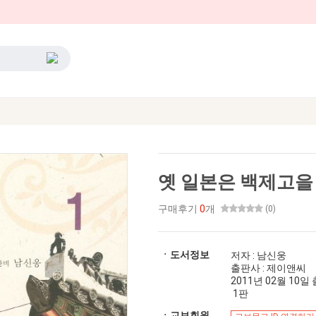
옛 일본은 백제고을 
구매후기
0
개
(0)
ㆍ도서정보
저자 : 남신웅
출판사 : 제이앤씨
2011년 02월 10일 출간
1판
ㆍ교보회원