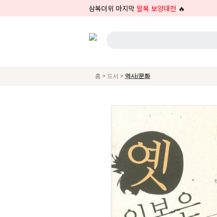
삼복더위 마지막
말복 보양대전
🔥
>
>
홈
도서
역사/문화