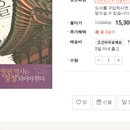
교보문고 ID 연결하기
도서를 구입하시면 
받으실 수 있습니다.
15,3
17,000원
ㆍ꽃마가
ㆍ추가혜택
꽃 3송이
ㆍ배송비
조건부무료배송
2일 이내 출고
ㆍ수량
찜
선물