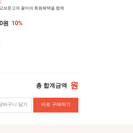
교보문고와 꽃마의 회원혜택을 함께
00원
10%
원
총 합계금액
장바구니 담기
바로 구매하기