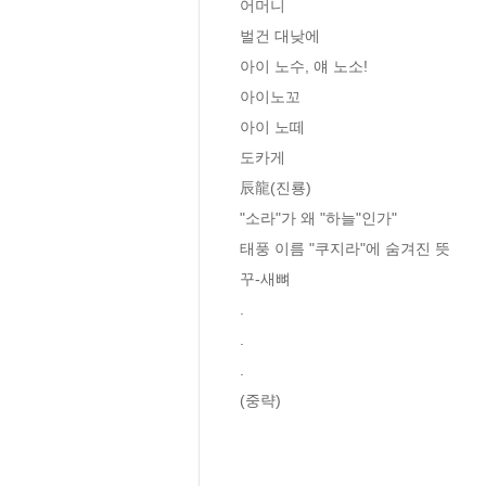
어머니

벌건 대낮에

아이 노수, 얘 노소!

아이노꼬

아이 노떼

도카게

辰龍(진룡)

"소라"가 왜 "하늘"인가"

태풍 이름 "쿠지라"에 숨겨진 뜻

꾸-새뼈

.

.

.

(중략)