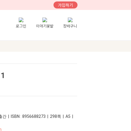
가입하기
로그인
이야기꽃밭
장바구니
1
 | ISBN : 8956688273 | 298쪽 | A5 |