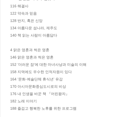
116 해결사

122 약속과 믿음

128 반지, 혹은 신앙

134 아름다운 섬나라, 제주도

140 책 읽는 사람이 아름답다

4 맑은 영혼과 썩은 영혼

146 맑은 영혼과 썩은 영혼

152 ‘더러운 잠’에 대한 마녀사냥과 미술의 이해

158 지역에도 우수한 인적자원이 있다

164 ‘문화·예술단체 휴식년’ 유감

170 아시아문화중심도시로의 비상

176 내 인생을 바꾼 책 『어린왕자』

182 노래 이야기

188 즐겁고 행복한 노후를 위한 프로그램