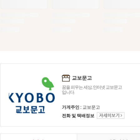
교보문고
꿈을 피우는 세상, 인터넷 교보문고
입니다.
가게주인 :
교보문고
전화 및 택배정보