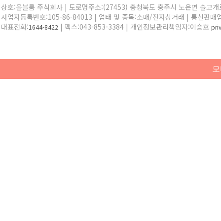
상호:올블룸 주식회사 | 도로명주소:(27453) 충청북도 충주시 노은면 솔고개로 
사업자등록번호:105-86-84013 | 업태 및 종목:소매/전자상거래 | 통신판매
대표전화:
| 팩스:043-853-3384 | 개인정보관리책임자:이승호
1644-8422
pr
모