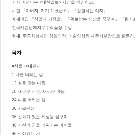
저자 이선미는 <대한일보> 사장을 역임하고,

시집 『아버지, 거기 계셨군요』 『칼질하는 여자』

에세이집 『참말과 거짓말』 『위로받는 세상을 꿈꾸며』 『향기로운
전국계간문예지우수작품상 수상

현재, 무궁화봉사단 상임의장, 예술인협회 제주지부장으로 활동하
목차
■책을 펴내면서

1 나를 버리는 삶

12 설을 맞는 마음

18 새로운 시간, 새로운 마음

24 나를 버리는 삶

30 가을단상

36 신화가 있는 세상을 꿈꾸며

40 자신의 꿈을 키워가는 아이들

46 살아있는 시
