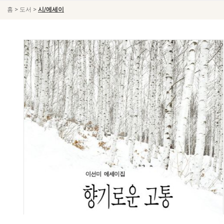
>
>
홈
도서
시/에세이