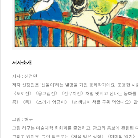
저자소개
저자 : 신정민

저자 신정민은 ‘신돌이’라는 별명을 가진 동화작가예요. 조용한 시
《토끼전》《옹고집전》《전우치전》처럼 멋지고 신나는 동화를 쓰
콩》《툭》《소라게 엉금이》《선생님이 책을 구워 먹었대요》같은 
그림 : 허구

그림 허구는 미술대학 회화과를 졸업하고, 광고와 홍보에 관련된 다
그리고 있지요. 그린 책으로는《처음 받은 상장》《미미의 일기