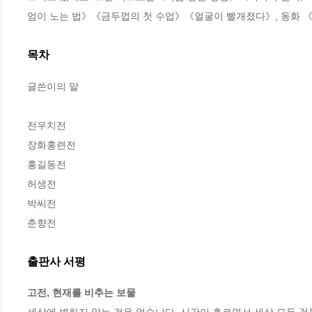
엄이 노는 법》《금두껍의 첫 수업》《얼굴이 빨개졌다》, 동화 
목차
글쓴이의 말

전우치전

장화홍련전

홍길동전

허생전

박씨전

춘향전
출판사 서평
고전, 현재를 비추는 보물