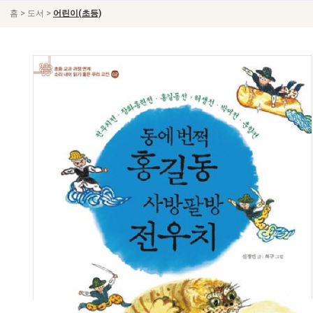
>
>
홈
도서
어린이(초등)