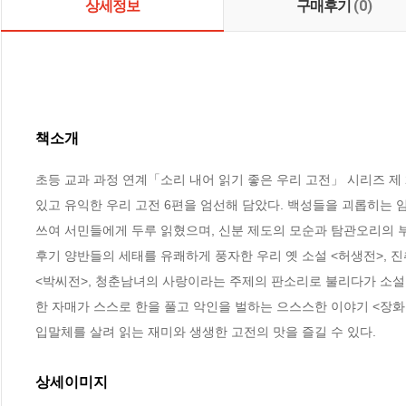
상세정보
구매후기
(0)
책소개
초등 교과 과정 연계「소리 내어 읽기 좋은 우리 고전」 시리즈 제
있고 유익한 우리 고전 6편을 엄선해 담았다. 백성들을 괴롭히는 
쓰여 서민들에게 두루 읽혔으며, 신분 제도의 모순과 탐관오리의 부
후기 양반들의 세태를 유쾌하게 풍자한 우리 옛 소설 <허생전>, 
<박씨전>, 청춘남녀의 사랑이라는 주제의 판소리로 불리다가 소설
한 자매가 스스로 한을 풀고 악인을 벌하는 으스스한 이야기 <장화
입말체를 살려 읽는 재미와 생생한 고전의 맛을 즐길 수 있다.
상세이미지