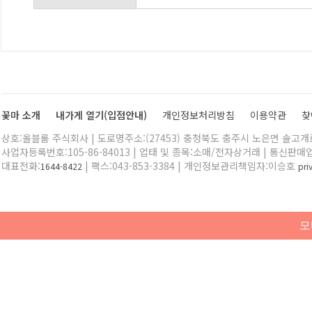
꽃마 소개
내가게 열기(입점안내)
개인정보처리방침
이용약관
찾
상호:올블룸 주식회사 | 도로명주소:(27453) 충청북도 충주시 노은면 솔고개로 
사업자등록번호:105-86-84013 | 업태 및 종목:소매/전자상거래 | 통신판매
대표전화:
| 팩스:043-853-3384 | 개인정보관리책임자:이승호
1644-8422
pr
모