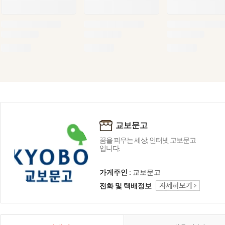
교보문고
꿈을 피우는 세상, 인터넷 교보문고
입니다.
가게주인 :
교보문고
전화 및 택배정보