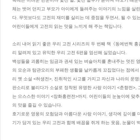
속에는 어려운 한문이나 낯선 말, 낯선 말투가 쏟아져 나오기 때문
체는 벗어 던지고 부모가 아이에게 들려주는 이야기의 느낌을 살린
다. 무엇보다도 고전의 재미를 살리는 데 중점을 두면서, 될 수 있
어린이들에게 고전의 읽는 맛을 느끼게 해 주는 책입니다. 

소리 내어 읽기 좋은 우리 고전 시리즈의 두 번째 책《동에번쩍 
리 알려져 있고 유익한 우리 고전 6편을 엄선해 실었습니다. 

백성들을 괴롭히는 임금과 권세 있는 벼슬아치를 혼내주는 멋진 영
의 모순과 탐관오리의 부패한 생활을 날카롭게 꼬집었다는 점에서 
리 옛 소설 <허생전>, 진취적인 사고를 가지고 자신과 나라의 운
판소리로 불리다가 소설로 정착된 유명한 사랑 이야기 <춘향전>,
는 으스스한 이야기 <장화홍련전>까지. 어린이들의 눈높이에 맞추어
의 맛을 즐길 수 있습니다. 

호기로운 영웅의 모험담과 아름다운 사랑 이야기, 생각에 깊이를 더
기가 담겨 있는 우리 고전과 함께 배꼽을 쥐게 하는 웃음, 눈물이 