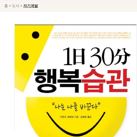
>
>
홈
도서
자기계발