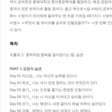
역자 김락준은 충북대학교 중어중문학과를 졸업하고, 북경 공업대
중국어 전문 번역가로 활동 중이다. 옮긴 책으로≪칼 비테의 공
학≫ ≪엄마가 아이에게 들려주는 맨 처음 가르침 49가지≫ ≪방
리병≫ ≪무엇이 빌 게이츠를 승자로 만들었을까?≫ ≪첫 번째 인
이 있다.
목차
프롤로그  중력처럼 행복을 끌어당기는 힘, 습관 

PART 1 긍정의 습관 
Day 01 자신감_ 나는 자신의 능력을 믿는다  

Day 02 목표_ 나는 내가 진정 원하는 것이 무엇인지 안다  

Day 03 용기_ 나는 도전을 즐기는 현명한 모험가이다 

Day 04 극기_ 나는 나 자신을 이겨내고 승리할 것이다  

Day 05 끈기_ 나는 해낸다, 내겐 끝까지 해낼 저력이 숨어있다 

Day 06 극복_ 괜찮다, 어떤 일이 닥쳐도 나는 괜찮다  
