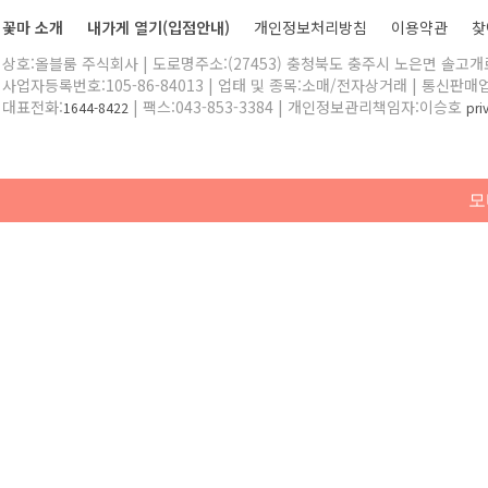
꽃마 소개
내가게 열기(입점안내)
개인정보처리방침
이용약관
찾
상호:올블룸 주식회사 | 도로명주소:(27453) 충청북도 충주시 노은면 솔고개로 
사업자등록번호:105-86-84013 | 업태 및 종목:소매/전자상거래 | 통신판매
대표전화:
| 팩스:043-853-3384 | 개인정보관리책임자:이승호
1644-8422
pr
모