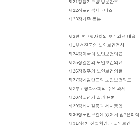
제21장장기요양 방문간호

제22장노인복지서비스

제23장가족 돌봄

제3편 초고령사회의 보건의료 대응

제1부선진국의 노인보건정책

제24장미국의 노인보건의료

제25장일본의 노인보건의료

제26장호주의 노인보건의료

제27장네덜란드의 노인보건의료

제2부고령화사회의 주요 과제

제28장노년기 일과 은퇴

제29장세대갈등과 세대통합

제30장노인보건에 있어서 법?윤리적 
제31장4차 산업혁명과 노인보건