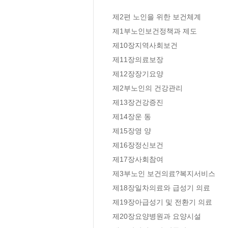
제2편 노인을 위한 보건체계

제1부노인보건정책과 제도

제10장지역사회보건

제11장의료보장

제12장장기요양

제2부노인의 건강관리

제13장건강증진

제14장운 동

제15장영 양

제16장정신보건

제17장사회참여

제3부노인 보건의료?복지서비스

제18장일차의료와 급성기 의료

제19장아급성기 및 전환기 의료

제20장요양병원과 요양시설
