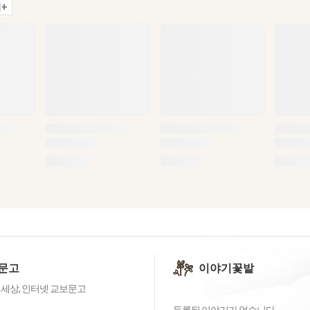
+
문고
이야기꽃밭
 세상, 인터넷 교보문고