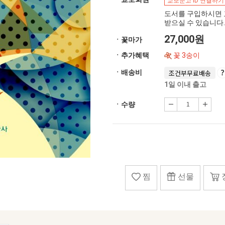
교보문고 ID 연결하기
도서를 구입하시면 
받으실 수 있습니다.
27,000원
ㆍ꽃마가
ㆍ추가혜택
꽃 3송이
ㆍ배송비
조건부무료배송
1일 이내 출고
ㆍ수량
찜
선물