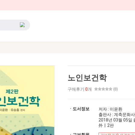
노인보건학
구매후기
0
개
(0)
ㆍ도서정보
저자 : 이윤환
출판사 : 계축문화사
2018년 03월 05일 출
外 | 2판
ㆍ교보회원