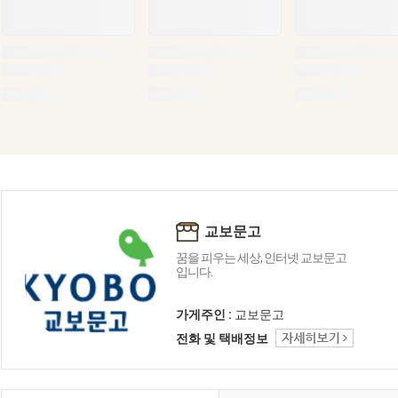
교보문고
꿈을 피우는 세상, 인터넷 교보문고
입니다.
가게주인 :
교보문고
전화 및 택배정보