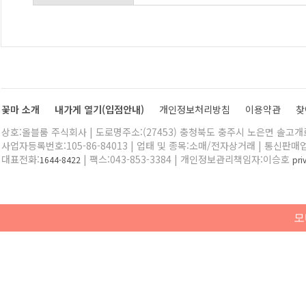
꽃마 소개
내가게 열기(입점안내)
개인정보처리방침
이용약관
찾
상호:올블룸 주식회사 | 도로명주소:(27453) 충청북도 충주시 노은면 솔고개로 
사업자등록번호:105-86-84013 | 업태 및 종목:소매/전자상거래 | 통신판매
대표전화:
| 팩스:043-853-3384 | 개인정보관리책임자:이승호
1644-8422
pr
모