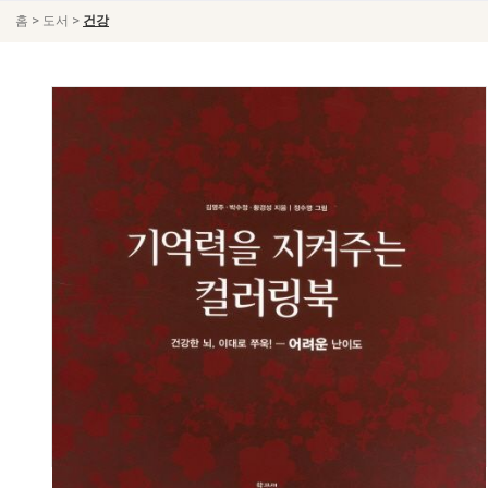
>
>
홈
도서
건강