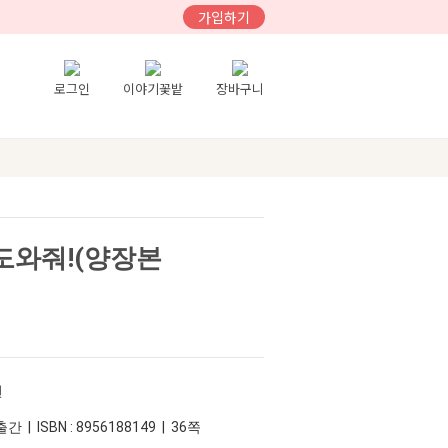
가입하기
로그인
이야기꽃밭
장바구니
 도와줘!(양장본
먼
간 | ISBN : 8956188149 | 36쪽