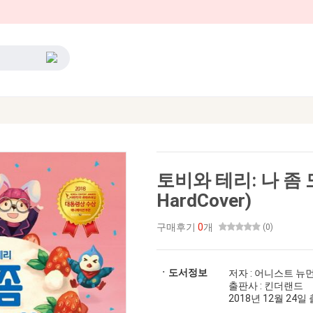
토비와 테리: 나 좀
HardCover)
구매후기
0
개
(0)
ㆍ도서정보
저자 : 어니스트 뉴
출판사 : 킨더랜드
2018년 12월 24일 출