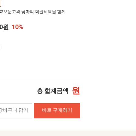
교보문고와 꽃마의 회원혜택을 함께
00원
10%
원
총 합계금액
장바구니 담기
바로 구매하기