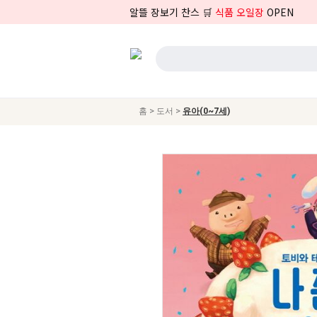
알뜰 장보기 찬스 🛒
식품 오일장
OPEN
>
>
홈
도서
유아(0~7세)