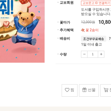
ㆍ교보회원
교보문고 ID 연결하기
도서를 구입하시면 
받으실 수 있습니다.
10,8
12,000원
ㆍ꽃마가
ㆍ추가혜택
꽃 2송이
ㆍ배송비
조건부무료배송
1일 이내 출고
ㆍ수량
찜
선물