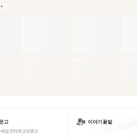
+
문고
이야기꽃밭
 세상, 인터넷 교보문고