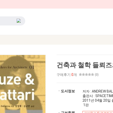
건축과 철학 들뢰즈
구매후기
0
개
(0)
ㆍ도서정보
저자 : ANDREW BA
출판사 : SPACETIM
2011년 04월 20일 출간
1판
ㆍ교보회원