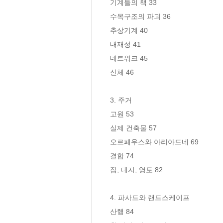
기계들의 책 33

수목구조의 파괴 36

추상기계 40

내재성 41

네트워크 45

신체 46

3. 주거 

고원 53 

실제 건축물 57 

오르페우스와 아리아드네 69 

결합 74

집, 대지, 영토 82

4. 파사드와 랜드스케이프 

산행 84
