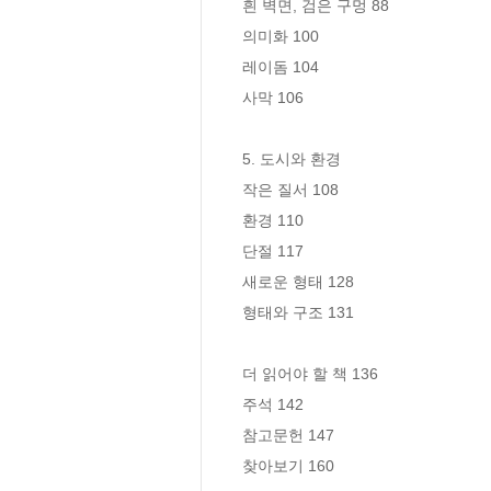
흰 벽면, 검은 구멍 88

의미화 100

레이돔 104 

사막 106

5. 도시와 환경 

작은 질서 108

환경 110 

단절 117

새로운 형태 128

형태와 구조 131

더 읽어야 할 책 136

주석 142

참고문헌 147

찾아보기 160