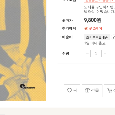
교보문고 ID 연결하기
도서를 구입하시면 
받으실 수 있습니다.
9,800원
ㆍ꽃마가
ㆍ추가혜택
꽃 2송이
ㆍ배송비
조건부무료배송
1일 이내 출고
ㆍ수량
찜
선물