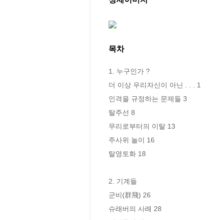
목차
1. 누구인가 ? 

더 이상 우리자신이 아닌 . . . 1 

인격을 규정하는 문제들 3 

탈주선 8

무리로부터의 이탈 13 

주사위 놀이 16

탈영토화 18

2. 기계들 

군비(群飛) 26 

슈래버의 사례 28
