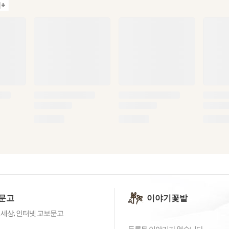
+
문고
이야기꽃밭
 세상, 인터넷 교보문고