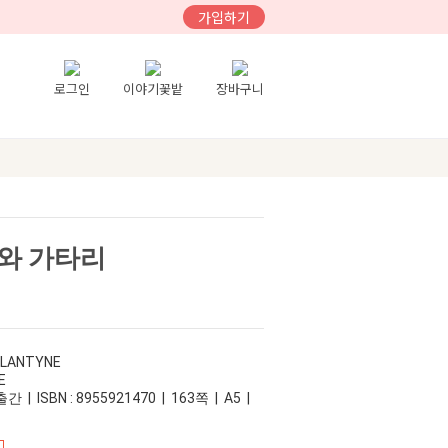
가입하기
로그인
이야기꽃밭
장바구니
와 가타리
LLANTYNE
E
 | ISBN : 8955921470 | 163쪽 | A5 |