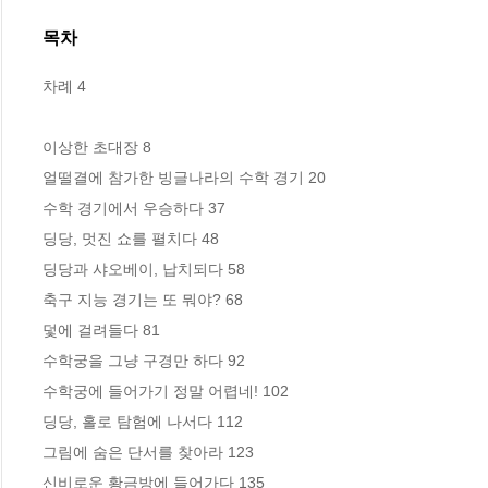
목차
차례 4

이상한 초대장 8

얼떨결에 참가한 빙글나라의 수학 경기 20

수학 경기에서 우승하다 37

딩당, 멋진 쇼를 펼치다 48

딩당과 샤오베이, 납치되다 58

축구 지능 경기는 또 뭐야? 68

덫에 걸려들다 81

수학궁을 그냥 구경만 하다 92

수학궁에 들어가기 정말 어렵네! 102

딩당, 홀로 탐험에 나서다 112

그림에 숨은 단서를 찾아라 123

신비로운 황금방에 들어가다 135
