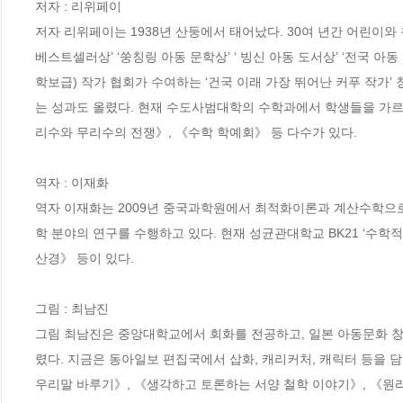
저자 : 리위페이

저자 리위페이는 1938년 산둥에서 태어났다. 30여 년간 어린이와 청
베스트셀러상’ ‘쑹칭링 아동 문학상’ ‘ 빙신 아동 도서상’ ‘전국 아
학보급) 작가 협회가 수여하는 ‘건국 이래 가장 뛰어난 커푸 작가’
는 성과도 올렸다. 현재 수도사범대학의 수학과에서 학생들을 가르
리수와 무리수의 전쟁》, 《수학 학예회》 등 다수가 있다.

역자 : 이재화

역자 이재화는 2009년 중국과학원에서 최적화이론과 계산수학으로
학 분야의 연구를 수행하고 있다. 현재 성균관대학교 BK21 ‘수
산경》 등이 있다.

그림 : 최남진

그림 최남진은 중앙대학교에서 회화를 전공하고, 일본 아동문화 창
렸다. 지금은 동아일보 편집국에서 삽화, 캐리커처, 캐릭터 등을 담
우리말 바루기》, 《생각하고 토론하는 서양 철학 이야기》, 《원리