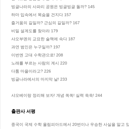
빙글나라의 사파리 공원은 빙글빙글 돌까? 145

하마 입속에서 목숨을 건지다 157

즐거움의 길일까? 근심의 길일까? 167

비밀 설계도를 찾아라 179

샤오부뎬의 교묘한 술책에 속다 187

과연 범인은 누구일까? 197

이번엔 고대 수학관으로! 208

노래를 부르는 사람의 계시 220

다툼 마을이라고? 226

빙글나라에서의 마지막 날! 233

샤오베이랑 정리해 보자! 개념 쏙쏙! 실력 쑥쑥! 244
출판사 서평
중국이 국제 수학 올림피아드에서 20번이나 우승한 사실을 알고 있