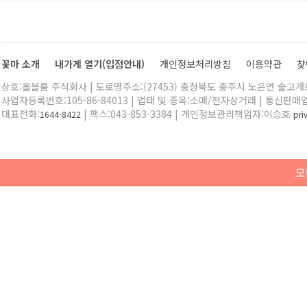
꽃마 소개
내가게 열기(입점안내)
개인정보처리방침
이용약관
찾
상호:올블룸 주식회사 | 도로명주소:(27453) 충청북도 충주시 노은면 솔고개로 
사업자등록번호:105-86-84013 | 업태 및 종목:소매/전자상거래 | 통신판매
대표전화:
| 팩스:043-853-3384 | 개인정보관리책임자:이승호
1644-8422
pr
모