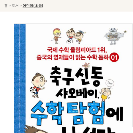
>
>
홈
도서
어린이(초등)