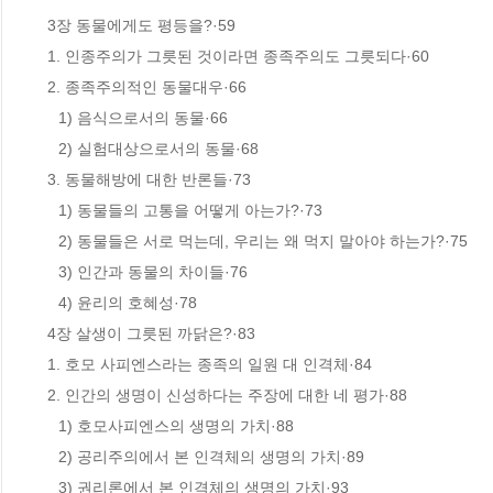
 3장 동물에게도 평등을?·59

 1. 인종주의가 그릇된 것이라면 종족주의도 그릇되다·60

 2. 종족주의적인 동물대우·66

　1) 음식으로서의 동물·66

　2) 실험대상으로서의 동물·68

 3. 동물해방에 대한 반론들·73

　1) 동물들의 고통을 어떻게 아는가?·73

　2) 동물들은 서로 먹는데, 우리는 왜 먹지 말아야 하는가?·75

　3) 인간과 동물의 차이들·76

　4) 윤리의 호혜성·78

 4장 살생이 그릇된 까닭은?·83

 1. 호모 사피엔스라는 종족의 일원 대 인격체·84

 2. 인간의 생명이 신성하다는 주장에 대한 네 평가·88

　1) 호모사피엔스의 생명의 가치·88

　2) 공리주의에서 본 인격체의 생명의 가치·89

　3) 권리론에서 본 인격체의 생명의 가치·93
