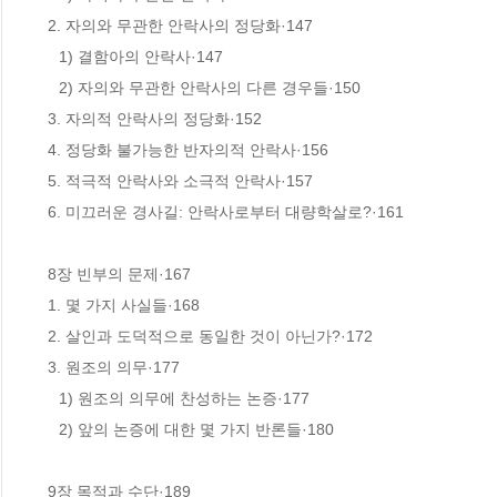
 2. 자의와 무관한 안락사의 정당화·147

　1) 결함아의 안락사·147

　2) 자의와 무관한 안락사의 다른 경우들·150

 3. 자의적 안락사의 정당화·152

 4. 정당화 불가능한 반자의적 안락사·156

 5. 적극적 안락사와 소극적 안락사·157

 6. 미끄러운 경사길: 안락사로부터 대량학살로?·161

 8장 빈부의 문제·167

 1. 몇 가지 사실들·168

 2. 살인과 도덕적으로 동일한 것이 아닌가?·172

 3. 원조의 의무·177

　1) 원조의 의무에 찬성하는 논증·177

　2) 앞의 논증에 대한 몇 가지 반론들·180

 9장 목적과 수단·189
