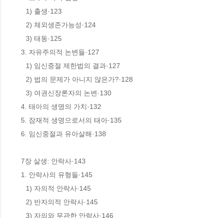
　1) 출생·123 

　2) 체외생존가능성·124 

　3) 태동·125

 3. 자유주의적 논변들·127

　1) 임신중절 제한법의 결과·127

　2) 법의 문제가 아니지 않은가?·128

　3) 여권신장론자의 논변·130

 4. 태아의 생명의 가치·132

 5. 잠재적 생명으로서의 태아·135

 6. 임신중절과 유아살해·138

 7장 살생: 안락사·143

 1. 안락사의 유형들·145

　1) 자의적 안락사·145

　2) 반자의적 안락사·145

　3) 자의와 무관한 안락사·146
