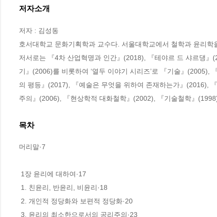
저자소개
저자 : 김성동

호서대학교 문화기획학과 교수다. 서울대학교에서 철학과 윤리학을
저서로는 『4차 산업혁명과 인간』(2018), 『테야르 드 샤르댕』(20
기』(2006)를 비롯하여 ‘열두 이야기 시리즈’로 『기술』(2005), 
의 평등』(2017), 『예술은 무엇을 위하여 존재하는가』(2016), 
주의』(2006), 『현상학적 대화철학』(2002), 『기술철학』(1998
목차
머리말·7

 1장 윤리에 대하여·17

 1. 친윤리, 반윤리, 비윤리·18

 2. 개인적 정당화와 보편적 정당화·20

 3. 윤리의 최소한으로서의 공리주의·23
