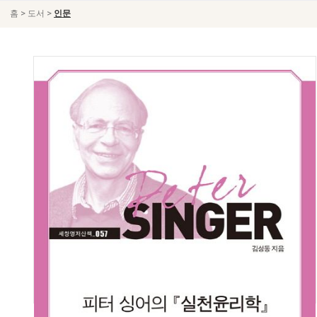
>
>
홈
도서
인문