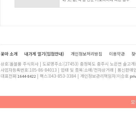
꽃마 소개
내가게 열기(입점안내)
개인정보처리방침
이용약관
찾
상호:올블룸 주식회사 | 도로명주소:(27453) 충청북도 충주시 노은면 솔고개로 
사업자등록번호:105-86-84013 | 업태 및 종목:소매/전자상거래 | 통신판매
대표전화:
| 팩스:043-853-3384 | 개인정보관리책임자:이승호
1644-8422
pr
모