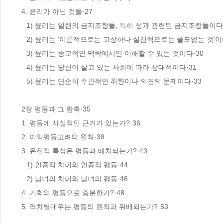
 4. 윤리가 아닌 것들·27

　1) 윤리는 일련의 금지조항들, 특히 성과 관련된 금지조항들이다·2
　2) 윤리는 ‘이론적으로는 고상하나 실천적으로는 쓸모없는 것’이다
　3) 윤리는 종교적인 맥락에서만 이해할 수 있는 것이다·30

　4) 윤리는 당신이 살고 있는 사회에 따라 상대적이다·31

　5) 윤리는 단순히 주관적인 취향이나 의견의 문제이다·33

 2장 평등과 그 함축·35

 1. 평등에 사실적인 근거가 있는가?·36

 2. 이익평등고려의 원칙·38

 3. 유전적 특성은 평등과 배치되는가?·43

　1) 인종적 차이와 인종적 평등·44

　2) 남녀의 차이와 남녀의 평등·46

 4. 기회의 평등으로 충분한가?·48

 5. 역차별대우는 평등의 원칙과 위배되는가?·53
