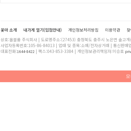
꽃마 소개
내가게 열기(입점안내)
개인정보처리방침
이용약관
찾
상호:올블룸 주식회사 | 도로명주소:(27453) 충청북도 충주시 노은면 솔고개로 
사업자등록번호:105-86-84013 | 업태 및 종목:소매/전자상거래 | 통신판매
대표전화:
| 팩스:043-853-3384 | 개인정보관리책임자:이승호
1644-8422
pr
모