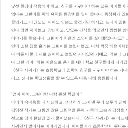
낯선 환경에 적응해야 하고, 친구를 사귀어야 하는 모든 아이들이 겪
엄마는 그린이를 위해 유치원 동창회를 열어 줍니다. 동창회가 있는
줄넘기도, 태권도도, 피아노 연습도 즐겁기만 하지요. 드디어 열린
만나 맘껏 뛰어놀고, 장난치고, 맛있는 간식을 먹으면서 깜깜한 밤
이야기를 듣습니다. 그린이가 처음엔 소연이를 싫어했었다나요? 그
연이 또한 침을 흘리는 그린이를 놀렸더랬죠. 마치 짝꿍 해윤이처럼
나 버릇 때문에 서로 싫어하고 놀렸던 사이였던 거예요. 덕분에 그
다 그런 거야.’ 하는 마음으로 용기를 내어 학교 친구들에게 다가갑니
《친구 사귀기》는 초등학교에 입학해 친구를 사귀어야 하는 커다란
리고, 신나는 학교생활을 할 수 있도록 마음 다해 응원합니다!     

“엄마 아빠, 그린이랑 나랑 완전 똑같아!”    

아이의 속마음을 더 세심하고, 생생하게 그려 낸 우리 모두의 진짜 
김영진 작가는 그동안 많은 그림책을 통해 가족의 모습과 감정을 
선으로 담아 현실감 있게 풀어냈습니다. 《친구 사귀기》는 어느새
사귀면서 벌어지는 이야기입니다. 아이들에게 초등학생이 된다는 것