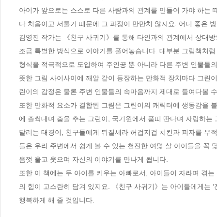
아이가 앞으로는 스스로 다른 사람과의 관계를 만들어 가야 하는 때
다 처음이고 서툴기 때문에 그 과정이 만만치 않지요. 어디 좋은 방
김영진 작가는 《친구 사귀기》를 통해 타인과의 관계에서 상대방
조금 특별한 방식으로 이야기를 풀어놓습니다. 대부분 그림책처럼 
형식을 적극적으로 도입하여 주인공 뿐 아니라 다른 주변 인물들의 
뜻한 그림 사이사이에 깨알 같이 등장하는 만화적 장치마다 그린이
린이의 감정은 물론 주변 인물들의 속마음까지 제대로 들여다볼 수 있
또한 만화적 요소가 결합된 그림은 그린이의 캐릭터에 생동감을 불
에 촐싹대며 춤을 추는 그린이, 국기원에서 품띠 딴다며 자랑하는 
달리는 태경이, 친구들에게 뒤질세라 허겁지겁 치킨과 피자를 우적
들은 우리 주변에서 쉽게 볼 수 있는 천진한 여덟 살 아이들을 꼭 
음껏 울고 웃으며 자신의 이야기를 만나게 됩니다.

또한 이 책에는 두 아이를 키우는 아빠로서, 아이들이 자라며 겪
의 힘이 고스란히 담겨 있지요. 《친구 사귀기》는 아이들에게는 ‘진
행복하게 해 줄 것입니다.
