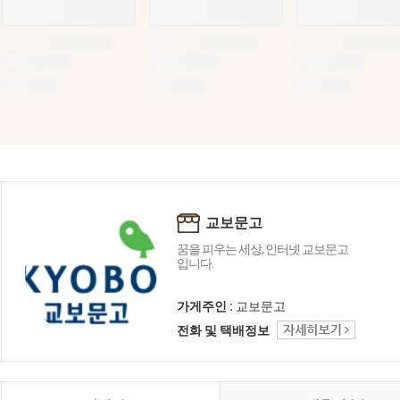
교보문고
꿈을 피우는 세상, 인터넷 교보문고
입니다.
가게주인 :
교보문고
전화 및 택배정보