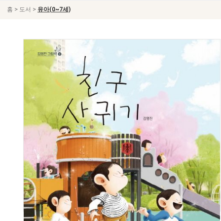
>
>
홈
도서
유아(0~7세)