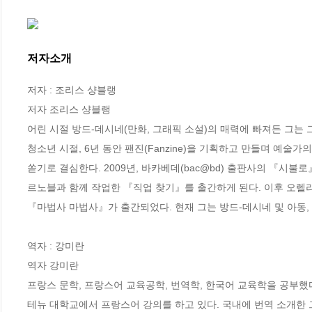
저자소개
저자 : 조리스 샹블랭

저자 조리스 샹블랭

어린 시절 방드-데시네(만화, 그래픽 소설)의 매력에 빠져든 그는 
청소년 시절, 6년 동안 팬진(Fanzine)을 기획하고 만들며 예술
쏟기로 결심한다. 2009년, 바카베데(bac@bd) 출판사의 『시불로
르노블과 함께 작업한 『직업 찾기』를 출간하게 된다. 이후 오렐리 
『마법사 마법사』가 출간되었다. 현재 그는 방드-데시네 및 아동,
역자 : 강미란

역자 강미란

프랑스 문학, 프랑스어 교육공학, 번역학, 한국어 교육학을 공부했
테뉴 대학교에서 프랑스어 강의를 하고 있다. 국내에 번역 소개한 그