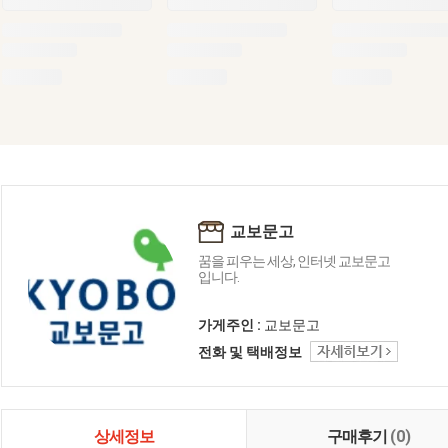
교보문고
꿈을 피우는 세상, 인터넷 교보문고
입니다.
가게주인 :
교보문고
전화 및 택배정보
상세정보
구매후기
(0)