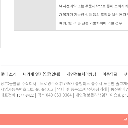
6) 사전예약 또는 주문제작으로 통해 소비자
7) 복제가 가능한 상품 등의 포장을 훼손한 경
8) 맛, 향, 색 등 단순 기호차이에 의한 경우
꽃마 소개
내가게 열기(입점안내)
개인정보처리방침
이용약관
찾
상호:올블룸 주식회사 | 도로명주소:(27453) 충청북도 충주시 노은면 솔고개로 
사업자등록번호:105-86-84013 | 업태 및 종목:소매/전자상거래 | 통신판매
대표전화:
| 팩스:043-853-3384 | 개인정보관리책임자:이승호
1644-8422
pr
모