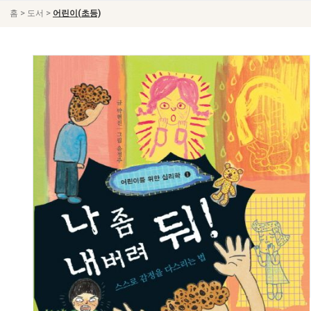
>
>
홈
도서
어린이(초등)