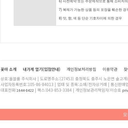
6) 사전예약 또는 주문제작으로 통해 소비자
7) 복제가 가능한 상품 등의 포장을 훼손한 경
8) 맛, 향, 색 등 단순 기호차이에 의한 경우
꽃마 소개
내가게 열기(입점안내)
개인정보처리방침
이용약관
찾
상호:올블룸 주식회사 | 도로명주소:(27453) 충청북도 충주시 노은면 솔고개로 
사업자등록번호:105-86-84013 | 업태 및 종목:소매/전자상거래 | 통신판매
대표전화:
| 팩스:043-853-3384 | 개인정보관리책임자:이승호
1644-8422
pr
모