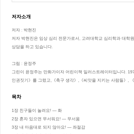
저자소개
저자 : 박현진

저자 박현진은 임상 심리 전문가로서, 고려대학교 심리학과 대학원
상담을 하고 있습니다.

그림 : 윤정주

그린이 윤정주는 만화가이자 어린이책 일러스트레이터입니다. 19
인권짓기》를 그렸고,《축구 생각》,《씨앗을 지키는 사람들》, 
목차
1장 친구들이 놀려요! ― 화

2장 혼자 있으면 무서워요! ― 무서움

3장 내 마음대로 되지 않아요! ― 좌절감
