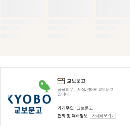
교보문고
꿈을 피우는 세상, 인터넷 교보문고
입니다.
가게주인 :
교보문고
전화 및 택배정보