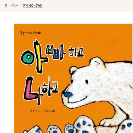
>
>
홈
도서
유아(0~7세)