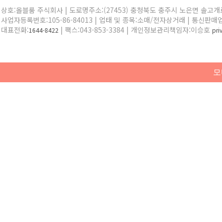
상호:올블룸 주식회사 | 도로명주소:(27453) 충청북도 충주시 노은면 솔고개로 
사업자등록번호:105-86-84013 | 업태 및 종목:소매/전자상거래 | 통신판매
대표전화:
| 팩스:043-853-3384 | 개인정보관리책임자:이승호
1644-8422
pr
모