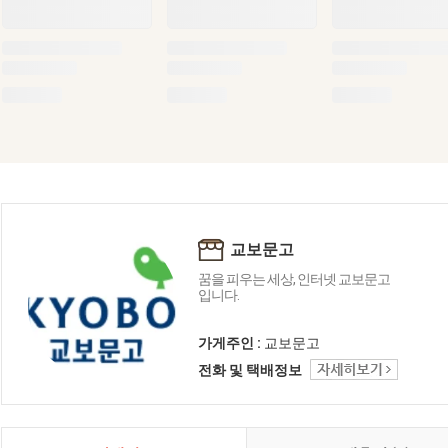
교보문고
꿈을 피우는 세상, 인터넷 교보문고
입니다.
가게주인 :
교보문고
전화 및 택배정보