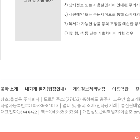
교환 및 환불 불가
5) 상세정보 또는 사용설명서에 안내된 주의사
6) 사전예약 또는 주문제작으로 통해 소비자
7) 복제가 가능한 상품 등의 포장을 훼손한 경
8) 맛, 향, 색 등 단순 기호차이에 의한 경우
꽃마 소개
내가게 열기(입점안내)
개인정보처리방침
이용약관
찾
상호:올블룸 주식회사 | 도로명주소:(27453) 충청북도 충주시 노은면 솔고개로 
사업자등록번호:105-86-84013 | 업태 및 종목:소매/전자상거래 | 통신판매
대표전화:
| 팩스:043-853-3384 | 개인정보관리책임자:이승호
1644-8422
pr
모