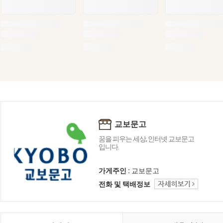
교보문고
꿈을 피우는 세상, 인터넷 교보문고
입니다.
가게주인 :
교보문고
전화 및 택배정보