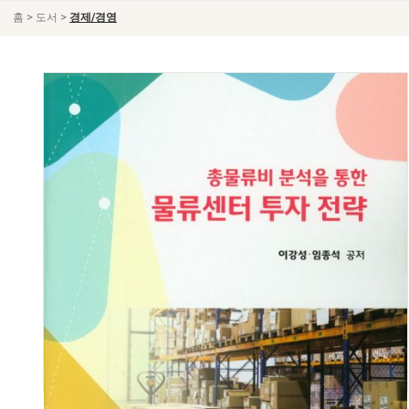
>
>
홈
도서
경제/경영