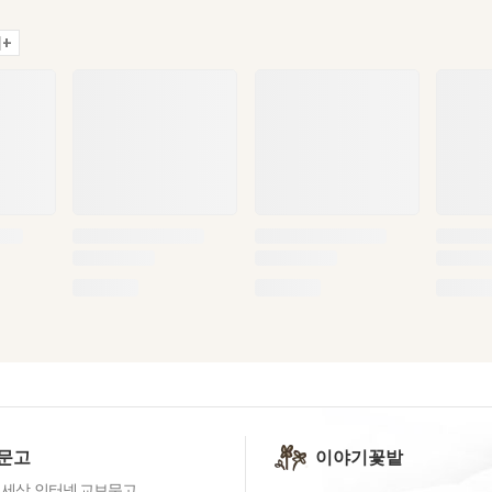
+
문고
이야기꽃밭
 세상, 인터넷 교보문고