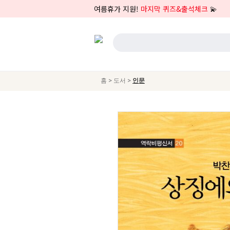
여름휴가 지원!
마지막 퀴즈&출석체크
💫
>
>
홈
도서
인문