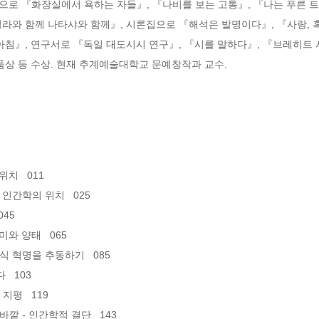
집으로 『화장실에서 욕하는 자들』, 『나비를 보는 고통』, 『나는 푸른 
릴라와 함께 나타샤와 함께』, 시론집으로 『해석은 발명이다』, 『사랑,
아침』, 연구서로 『독일 대도시시 연구』, 『시를 말하다』, 『브레히트 
품상 등 수상. 현재 추계예술대학교 문예창작과 교수.
   011

간학의 위치   025

45

 양태   065

혁명을 추동하기   085

 103

평   119

- 인간학적 결단   143
