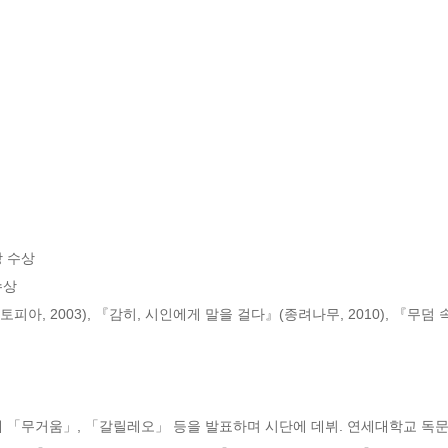
 수상

상

, 2003), 『감히, 시인에게 말을 걸다』(종려나무, 2010), 『무덤 속의
에 「무거움」, 「갈릴레오」 등을 발표하며 시단에 데뷔. 연세대학교 독문