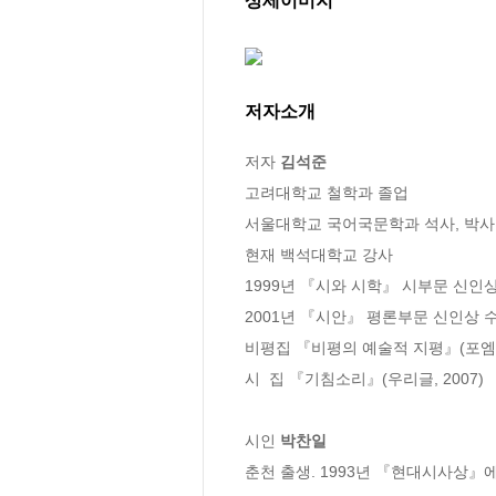
상세이미지
저자소개
저자 
김석준
고려대학교 철학과 졸업

서울대학교 국어국문학과 석사, 박사

현재 백석대학교 강사

1999년 『시와 시학』 시부문 신인상
2001년 『시안』 평론부문 신인상 수
비평집 『비평의 예술적 지평』(포엠토피아
시  집 『기침소리』(우리글, 2007)

시인 
박찬일
춘천 출생. 1993년 『현대시사상』