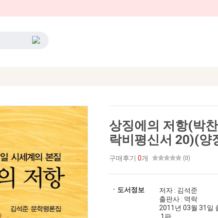
상징에의 저항(박찬
락비평신서 20)(양장본
구매후기
0
개
(0)
ㆍ도서정보
저자 : 김석준
출판사 : 역락
2011년 03월 31일 출간
1판