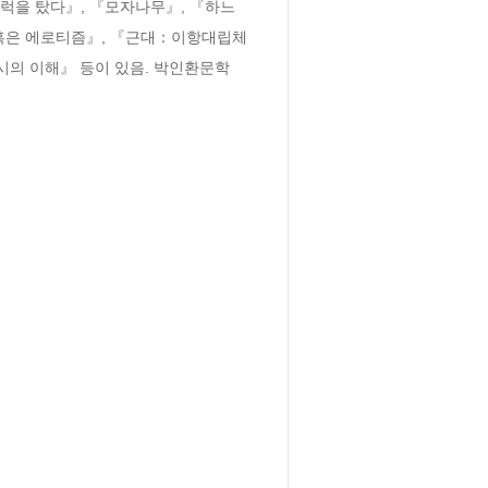
트럭을 탔다』, 『모자나무』, 『하느
 혹은 에로티즘』, 『근대：이항대립체
시의 이해』 등이 있음. 박인환문학