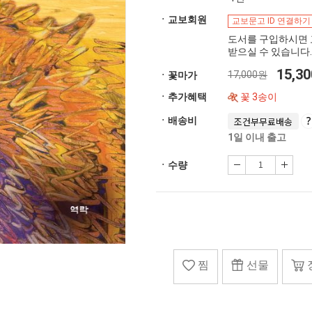
ㆍ교보회원
교보문고 ID 연결하기
도서를 구입하시면 
받으실 수 있습니다.
15,3
17,000원
ㆍ꽃마가
ㆍ추가혜택
꽃 3송이
ㆍ배송비
조건부무료배송
1일 이내 출고
ㆍ수량
찜
선물