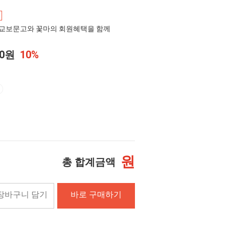
교보문고와 꽃마의 회원혜택을 함께
00원
10%
원
총 합계금액
장바구니 담기
바로 구매하기