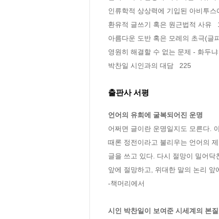
인류학적 상상력에 기입된 아비투스에 대
환유적 글쓰기 혹은 원근법적 사유   1
아름다운 도반 혹은 모레의 초극(글피)  
영원히 해결할 수 없는 문제 - 화두냐 향
박찬일 시인과의 대담   225
출판사 서평
언어의 유희에 굴복되어진 운명
어쩌면 글이란 운명일지도 모른다. 아
때론 정전이라고 불리우는 언어의 제국
글을 쓰고 있다. 다시 절망이 밀어닥
앞에 절망하고, 위대한 말의 논리 앞
-책머리에서

시인 박찬일이 보여준 시세계의 본질