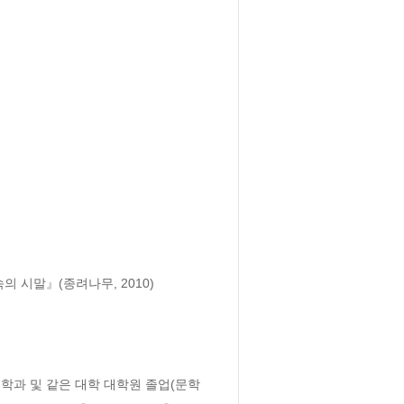
 시말』(종려나무, 2010)

학과 및 같은 대학 대학원 졸업(문학