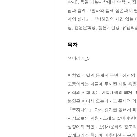
박사), 독일 카셀대학에서 수학. 시
님과 함께 고릴라와 함께 삼손과 데
계의 실제』, 『박찬일의 시간 있는 
상, 편운문학상, 젊은시인상, 유심작
목차
책머리에_5

박찬일 시말의 문제적 국면 - 상징의 위치
고통이라는 마물에 투시된 시말 혹은 인
인식의 전회 혹은 이항대립의 해체   0
불안은 어디서 오는가 - 그 존재적 의미와
『모자나무』 다시 읽기를 통해서 의식 
지상으로의 귀환 - 그래도 살아야 한다  
상징에의 저항 - 반(反)문화의 창조적 지
알레고리적 환상에 비추어진 사유의 바깥 