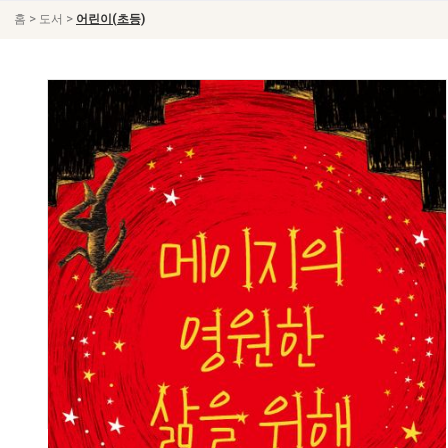
>
>
홈
도서
어린이(초등)