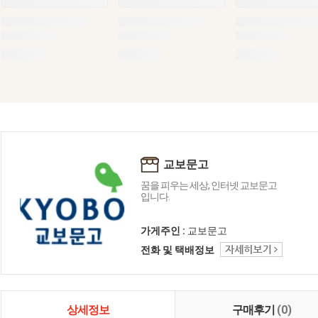
교보문고
꿈을 피우는 세상, 인터넷 교보문고
입니다.
가게주인 :
교보문고
전화 및 택배정보
상세정보
구매후기
(0)