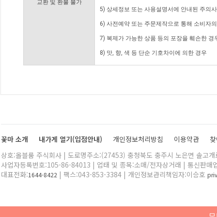
교환 및 환불 불가
5) 상세정보 또는 사용설명서에 안내된 주의사
6) 사전예약 또는 주문제작으로 통해 소비자
7) 복제가 가능한 상품 등의 포장을 훼손한 경
8) 맛, 향, 색 등 단순 기호차이에 의한 경우
꽃마 소개
내가게 열기(입점안내)
개인정보처리방침
이용약관
찾
상호:올블룸 주식회사 | 도로명주소:(27453) 충청북도 충주시 노은면 솔고개로 
사업자등록번호:105-86-84013 | 업태 및 종목:소매/전자상거래 | 통신판매
대표전화:
| 팩스:043-853-3384 | 개인정보관리책임자:이승호
1644-8422
pr
모