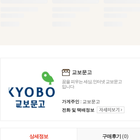
교보문고
꿈을 피우는 세상, 인터넷 교보문고
입니다.
가게주인 :
교보문고
전화 및 택배정보
상세정보
구매후기
(0)