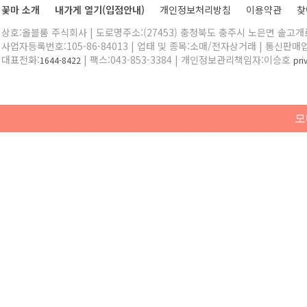
꽃마 소개
내가게 열기(입점안내)
개인정보처리방침
이용약관
찾
상호:올블룸 주식회사 | 도로명주소:(27453) 충청북도 충주시 노은면 솔고개로 
사업자등록번호:105-86-84013 | 업태 및 종목:소매/전자상거래 | 통신판매
대표전화:
| 팩스:043-853-3384 | 개인정보관리책임자:이승호
1644-8422
pr
모