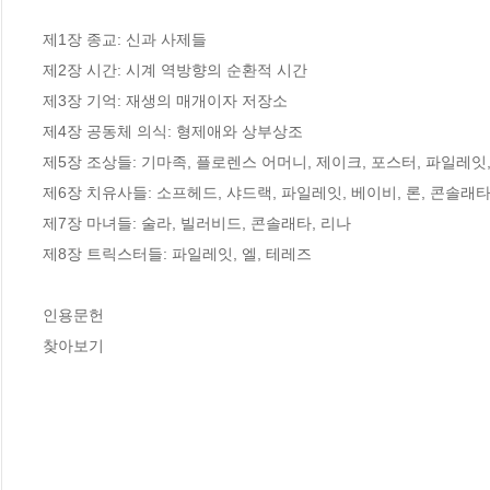
제1장 종교: 신과 사제들

제2장 시간: 시계 역방향의 순환적 시간

제3장 기억: 재생의 매개이자 저장소

제4장 공동체 의식: 형제애와 상부상조

제5장 조상들: 기마족, 플로렌스 어머니, 제이크, 포스터, 파일레잇, 쿠
제6장 치유사들: 소프헤드, 샤드랙, 파일레잇, 베이비, 론, 콘솔래타
제7장 마녀들: 술라, 빌러비드, 콘솔래타, 리나

제8장 트릭스터들: 파일레잇, 엘, 테레즈

인용문헌

찾아보기