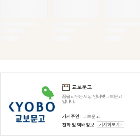
교보문고
꿈을 피우는 세상, 인터넷 교보문고
입니다.
가게주인 :
교보문고
전화 및 택배정보