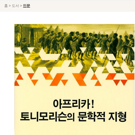
>
>
홈
도서
인문