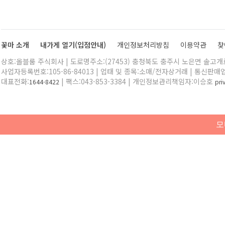
꽃마 소개
내가게 열기(입점안내)
개인정보처리방침
이용약관
찾
상호:올블룸 주식회사 | 도로명주소:(27453) 충청북도 충주시 노은면 솔고개로 
사업자등록번호:105-86-84013 | 업태 및 종목:소매/전자상거래 | 통신판매
대표전화:
| 팩스:043-853-3384 | 개인정보관리책임자:이승호
1644-8422
pr
모