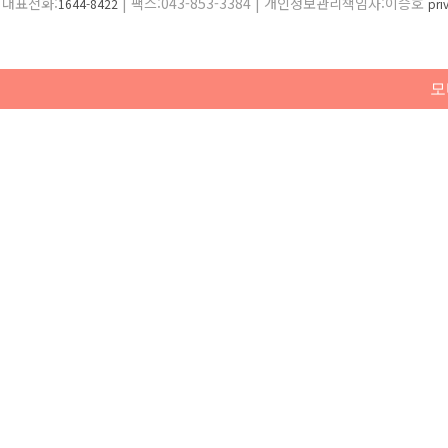
대표전화:
| 팩스:043-853-3384 | 개인정보관리책임자:이승호
1644-8422
pr
모