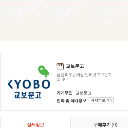
교보문고
꿈을 피우는 세상, 인터넷 교보문고
입니다.
가게주인 :
교보문고
전화 및 택배정보
상세정보
구매후기
(0)