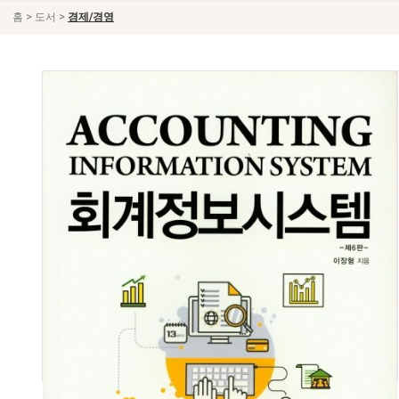
>
>
홈
도서
경제/경영