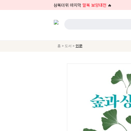
삼복더위 마지막
말복 보양대전
🔥
>
>
홈
도서
인문