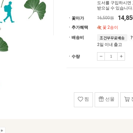
도서를 구입하시면 
받으실 수 있습니다.
14,8
16,500원
ㆍ꽃마가
ㆍ추가혜택
꽃 2송이
ㆍ배송비
조건부무료배송
2일 이내 출고
ㆍ수량
찜
선물
+