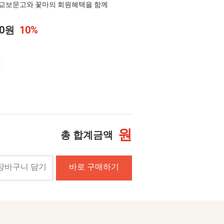
교보문고와 꽃마의 회원혜택을 함께
50원
10%
원
총 합계금액
장바구니 담기
바로 구매하기