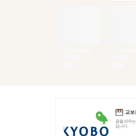
교보
꿈을 피우는
입니다.