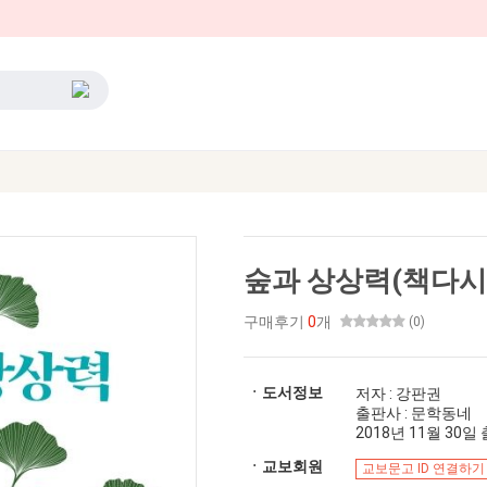
숲과 상상력(책다시
구매후기
0
개
(0)
ㆍ도서정보
저자 : 강판권
출판사 : 문학동네
2018년 11월 30일 출
ㆍ교보회원
교보문고 ID 연결하기