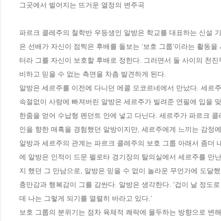
그곳에서 벌어지는 뜨거운 열정의 변주곡

파르크 콜레주의 철학반 우등생인 알방은 학교를 대표하는 신설 기
은 선배가 자신이 점찍은 후배를 돌보는 ‘보호 그룹’이라는 활동을 
터라 그를 자신이 보호할 후배로 정한다. 그러면서 둘 사이의 천진
비하고 믿을 수 없는 측면을 차츰 발견하게 된다.

알방은 세르주를 이전에 다니던 에콜 모코르네에서 만났다. 세르주
속절없이 사랑에 빠져버린 알방은 세르주가 빌려준 연필에 입을 맞
한줌을 얻어 수납형 펜던트 안에 넣고 다닌다. 세르주가 파르크 콜
인을 향한 매혹을 경험했던 알방이지만, 세르주에게 느끼는 감정에는 
알방과 세르주의 관계는 파르크 콜레주의 보호 그룹 아래서 좀더 내
에 알방은 인적이 드문 펠로타 경기장의 탈의실에서 세르주를 만난
지 했던 그 만남으로, 알방은 믿을 수 없이 놀라운 무언가에 도달했다
충만감과 행복감이 그를 감싼다. 알방은 생각한다. ‘겁이 날 정도로
데 나는 그렇게 되기를 열렬히 바라고 있다.’

보호 그룹의 분위기는 점차 육체적 쾌락에 몰두하는 방향으로 변해간