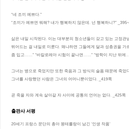
“네 조끼 예쁘다.”
“조끼가 예쁘면 뭐해? 내가 행복하지 않은데. 넌 행복하니?” _395~
삶은 내일 시작된다. 이는 대부분의 청소년들이 갖고 있는 고정관
뛰어드는 걸 내일로 미룬다. 왜냐하면 그들에게 달과 성층권을 가르
좀 입고……” “바칼로레아 시험이 끝나면……” “방학이 지난 뒤에……
그녀는 병으로 죽었지만 또한 죽음과 그 방식의 슬픔 때문에 죽었다.
그녀를 사랑했던 사람은 그녀의 어머니뿐이었다. _419쪽
곧 죽을 자와 계속 살아갈 자 사이에 공통의 언어는 없다. _425쪽
출판사 서평
20세기 프랑스 문단의 총아 몽테를랑이 남긴 ‘인생 작품’
