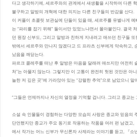
다고 생각하기에, 세르주와의 관계에서 새생활을 시작하여 다른 학
불구하고 알방의 개혁에 대한 의지는 다른 친구들의 반감을 산다. 

이 커플이 초콜릿 보관실에 단둘이 있을 때, 세르주를 유별나게 예
는 “파리를 잡기 위해” 둘이서만 있었느냐면서 몰아붙인다. 결국 
던 원장 신부도, 그리고 알방과 친하게 지내려고 애쓰던 친구들 또
밖에서 세르주와 만나지 않겠다고 드 프라츠 신부에게 약속하고, 
났음을 깨닫는다. 

파르크 콜레주를 떠난 후 알방은 마음을 달래려 애쓰지만 여전히 슬픔
처”는 아물지 않는다. 그렇지만 이 고통이 완전히 헛된 것만은 아
늘한 저 깊은 곳”에 가라앉아 있는 “강렬한 추억”으로 남았으니 말이
“그들은 언제까지나 자신의 열정을 기억할 겁니다. 그리고 종교는 그 
소설 속 인물들이 경험하는 다양한 모습의 사랑은 종교와 믿음의 
단언했지만 종교가 주요 동기로 작용하는 작품을 여러 편 남겼고, 
에서 작가는 어느 신부가 무신론자 사제라는 이야기를 듣고, 『소년