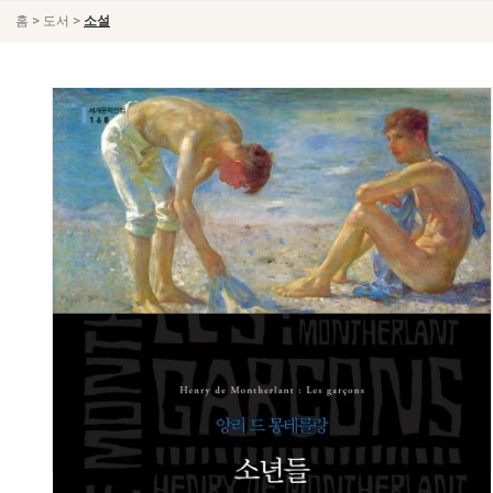
>
>
홈
도서
소설