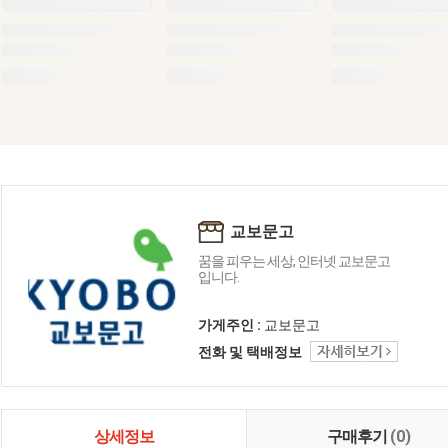
교보문고
꿈을 피우는 세상, 인터넷 교보문고
입니다.
가게주인 :
교보문고
전화 및 택배정보
상세정보
구매후기
(0)