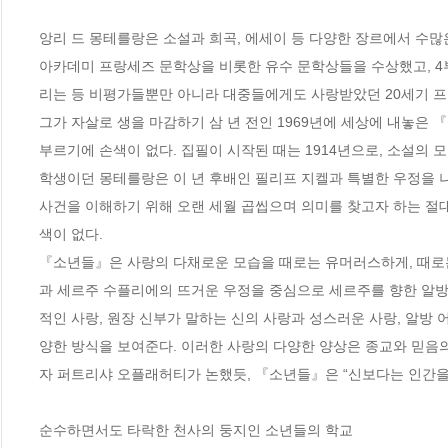
앙리 드 몽테를랑은 소설과 희곡, 에세이 등 다양한 장르에서 수
아카데미 프랑세즈 문학상을 비롯한 유수 문학상들을 수상했고, 4부
리는 등 비평가들뿐만 아니라 대중들에게도 사랑받았던 20세기 프랑
그가 자살로 생을 마감하기 삼 년 전인 1969년에 세상에 내놓은 
부르기에 손색이 없다. 집필이 시작된 때는 1914년으로, 소설의 
학생이던 몽테를랑은 이 년 후배인 필리프 지켈과 특별한 우정을 나
사건을 이해하기 위해 오랜 세월 곱씹으며 의미를 찾고자 하는 절
색이 없다. 

『소년들』은 사랑의 다채로운 모습을 때로는 유머러스하게, 때로
과 세르주 수플리에의 뜨거운 우정을 중심으로 세르주를 향한 알방
적인 사랑, 원장 신부가 말하는 신의 사랑과 성스러운 사랑, 알방
양한 방식을 보여준다. 이러한 사랑의 다양한 양상은 종교와 믿음
자 퍼트리샤 오플래허티가 논했듯, 『소년들』은 “신보다는 인간을 믿
순수하면서도 타락한 천사의 둥지인 소년들의 학교
