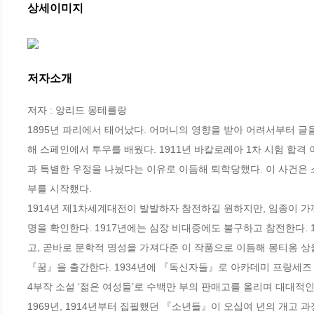
상세이미지
저자소개
저자 : 앙리드 몽테를랑

1895년 파리에서 태어났다. 어머니의 영향을 받아 어려서부터 글을
해 스페인에서 투우를 배웠다. 1911년 바칼로레아 1차 시험 합격
과 특별한 우정을 나눴다는 이유로 이듬해 퇴학당했다. 이 사건은 
부를 시작했다.

1914년 제1차세계대전이 발발하자 참전하길 원하지만, 임종이 가
명을 확인한다. 1917년에는 심장 비대증에도 불구하고 참전한다.
고, 곧바로 문학적 명성을 가져다준 이 작품으로 이듬해 몽티옹 상을 
『꿈』을 출간한다. 1934년에 『독신자들』로 아카데미 프랑세즈 문
4부작 소설 ‘젊은 여성들’로 수백만 부의 판매고를 올리며 대대적인
1969년, 1914년부터 집필했던 『소년들』이 오십여 년의 개고 과