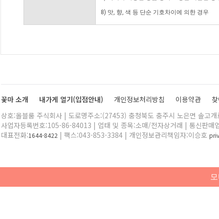
8) 맛, 향, 색 등 단순 기호차이에 의한 경우
꽃마 소개
내가게 열기(입점안내)
개인정보처리방침
이용약관
찾
상호:올블룸 주식회사 | 도로명주소:(27453) 충청북도 충주시 노은면 솔고개로 
사업자등록번호:105-86-84013 | 업태 및 종목:소매/전자상거래 | 통신판매
대표전화:
| 팩스:043-853-3384 | 개인정보관리책임자:이승호
1644-8422
pr
모