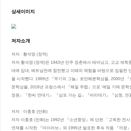
상세이미지
저자소개
저자 : 황석영 (정역)

저자 황석영 (정역)은 1943년 만주 장춘에서 태어났고, 고교 
대에 입대, 베트남전에 참전했고 이때의 체험을 바탕으로 집필한
을 시작했다. 1989년 『무기의 그늘』로만해분학상을, 2000년
문학상을, 2018년 프랑스에서 『해질 무렵』으로 ‘에밀 기매 문학상
정원』『한씨 연대기』 『삼포 가는 길』『바리데기』『심청, 연꽃
저자 : 이충호 (만화)

저자 이충호 (만화)는 1992년 『소년중앙』에 단편 「고독한 전
연재를 시작한 『마이러브』와 1995년 발표한 후속 작품 『까꿍』은