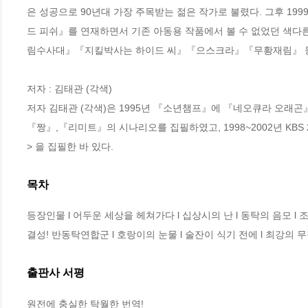
은 성공으로 90년대 가장 주목받는 젊은 작가로 불렸다. 그후 1
드 피쉬』를 연재하면서 기존 아동용 작품에서 볼 수 없었던 색다른
림수사대』『지킬박사는 하이드 씨』『으스크라』『무황재림』 등을
저자 : 김태관 (각색)

저자 김태관 (각색)은 1995년 『소년챔프』에 『네오큐라 오래곤』
『짱』,『리미트』의 시나리오를 집필하였고, 1998~2002년 KBS
> 을 집필한 바 있다.
목차
등장인물 l 어두운 세상을 헤쳐가다 l 십상시의 난 l 동탁의 음모 l 조조
결성! 반동탁연합군 l 호랑이의 눈물 l 술잔이 식기 전에 l 최강의 무
출판사 서평
원전에 충실한 탁월한 번역!
