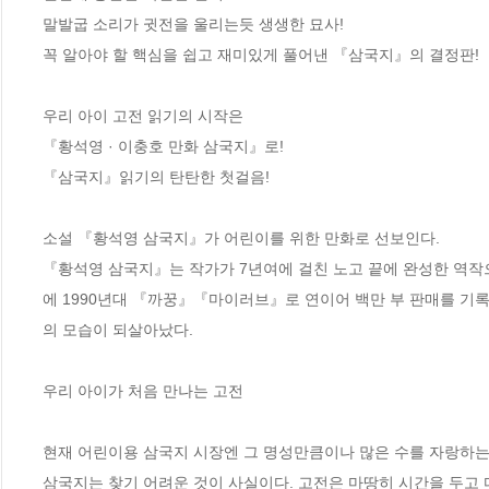
말발굽 소리가 귓전을 울리는듯 생생한 묘사!

꼭 알아야 할 핵심을 쉽고 재미있게 풀어낸 『삼국지』의 결정판!

우리 아이 고전 읽기의 시작은 

『황석영 · 이충호 만화 삼국지』로!

『삼국지』읽기의 탄탄한 첫걸음!    

소설 『황석영 삼국지』가 어린이를 위한 만화로 선보인다. 

『황석영 삼국지』는 작가가 7년여에 걸친 노고 끝에 완성한 역작으
에 1990년대 『까꿍』『마이러브』로 연이어 백만 부 판매를 기
의 모습이 되살아났다.

우리 아이가 처음 만나는 고전 

현재 어린이용 삼국지 시장엔 그 명성만큼이나 많은 수를 자랑하는 
삼국지는 찾기 어려운 것이 사실이다. 고전은 마땅히 시간을 두고 