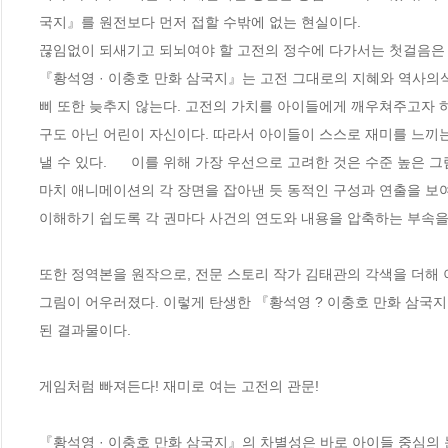
국지』를 원전보다 먼저 접할 수밖에 없는 현실이다. 

끊임없이 되새기고 되뇌여야 할 고전의 정수에 다가서는 첫걸음은 
『황석영 · 이충호 만화 삼국지』는 고전 그대로의 지혜와 역사의
삐 또한 늦추지 않는다. 고전의 가치를 아이들에게 깨우쳐주고자 
구도 아닌 어린이 자신이다. 따라서 아이들이 스스로 재미를 느끼
낼 수 있다.      이를 위해 가장 우선으로 고려한 것은 수준 높
마치 애니메이션의 각 장면을 잡아낸 듯 동적인 구성과 연출을 보
이해하기 쉽도록 각 권마다 사건의 연도와 내용을 압축하는 부속을 
또한 정역본을 원작으로, 전문 스토리 작가 김태관의 각색을 더해 
그림이 어우러졌다. 이렇게 탄생한 『황석영 ? 이충호 만화 삼국지
된 결과물이다.

게임처럼 빠져든다! 재미로 여는 고전의 관문!

『황석영 · 이충호 만화 삼국지』의 차별성은 바로 아이들 중심의 