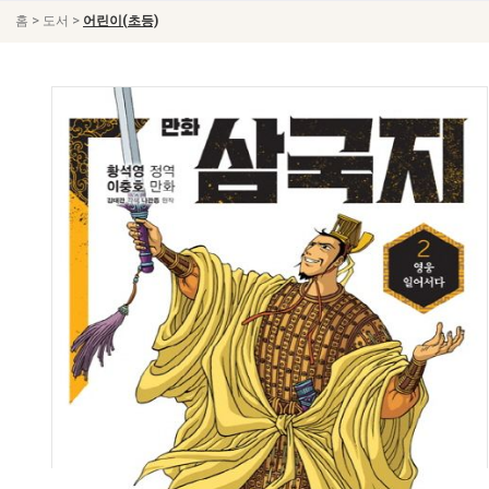
>
>
홈
도서
어린이(초등)