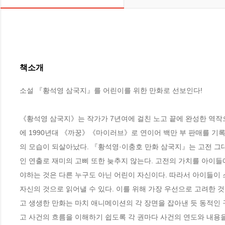
책소개
소설 『황석영 삼국지』를 어린이를 위한 만화로 선보인다!

《황석영 삼국지》는 작가가 7년여에 걸친 노고 끝에 완성한 역작으
에 1990년대 《까꿍》《마이러브》로 연이어 백만 부 판매를 기
의 모습이 되살아났다. 『황석영·이충호 만화 삼국지』는 고전 그
인 연출로 재미의 고삐 또한 늦추지 않는다. 고전의 가치를 아이
야하는 것은 다른 누구도 아닌 어린이 자신이다. 따라서 아이들이
자신의 것으로 읽어낼 수 있다. 이를 위해 가장 우선으로 고려한 
고 생생한 만화는 마치 애니메이션의 각 장면을 잡아낸 듯 동적인
고 사건의 흐름을 이해하기 쉽도록 각 권마다 사건의 연도와 내용을