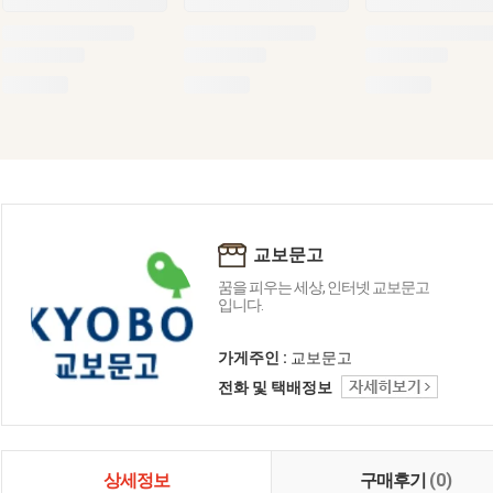
교보문고
꿈을 피우는 세상, 인터넷 교보문고
입니다.
가게주인 :
교보문고
전화 및 택배정보
상세정보
구매후기
(0)