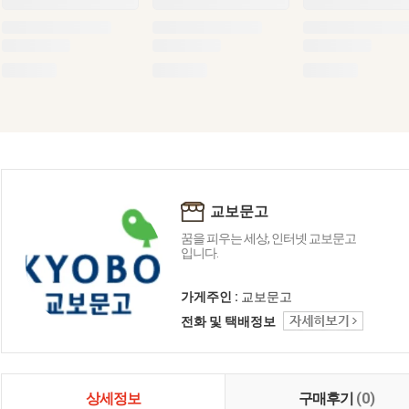
교보문고
꿈을 피우는 세상, 인터넷 교보문고
입니다.
가게주인 :
교보문고
전화 및 택배정보
상세정보
구매후기
(0)