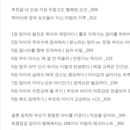
추천글 내 인생 가장 두렵고도 행복한 순간 _009

책머리에 영국 보모들이 지닌 마법의 가루 _012

1장 엄마의 탈진은 육아의 재앙이다 | 홀로 지쳐가는 엄마를 위하여 _
2장 아이의 주파수에 접속하라 | 분노하는 엄마 vs. 딴청 부리는 아이 
3장 꿈나라를 향해 진격하라 | 잠의 비밀 _093

4장 우리 아이는 왜 잘 안 먹을까 | 언젠가는 먹으리 _131

5장 영국 꼬마 신사 숙녀는 이렇게 탄생한다 | 예절 교육은 인간성 교
6장 아이의 삶에도 때와 장소는 중요하다 | 아이답게 살아가는 하루 
7장 엄마의 마지노선은 어디인가 | 경계선은 필요하다 _239

8장 아이의 자존감에 물 주기 | 부모와 아이의 자존감은 연결되어 있다
9장 폭도 잠재우기 | 부모와 아이가 교감하는 시간 _315

결론 침착한 부모가 현명한 아이를 키운다 | 직감을 믿어라 _345

최종점검 엄마가 행복해지는 168가지 마법의 체크리스트 _355
