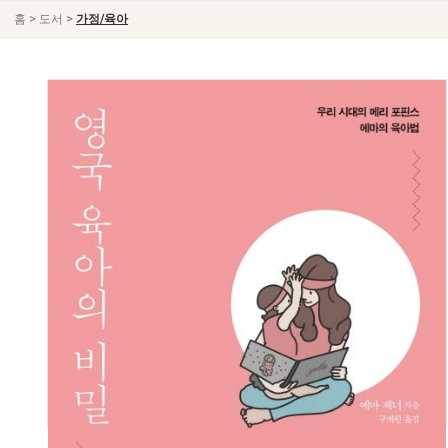
>
>
홈
도서
가정/육아