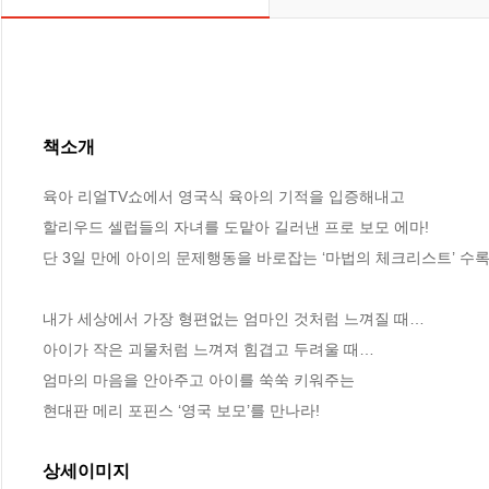
책소개
육아 리얼TV쇼에서 영국식 육아의 기적을 입증해내고

할리우드 셀럽들의 자녀를 도맡아 길러낸 프로 보모 에마!

단 3일 만에 아이의 문제행동을 바로잡는 ‘마법의 체크리스트’ 수록
내가 세상에서 가장 형편없는 엄마인 것처럼 느껴질 때…

아이가 작은 괴물처럼 느껴져 힘겹고 두려울 때…

엄마의 마음을 안아주고 아이를 쑥쑥 키워주는

현대판 메리 포핀스 ‘영국 보모’를 만나라!
상세이미지