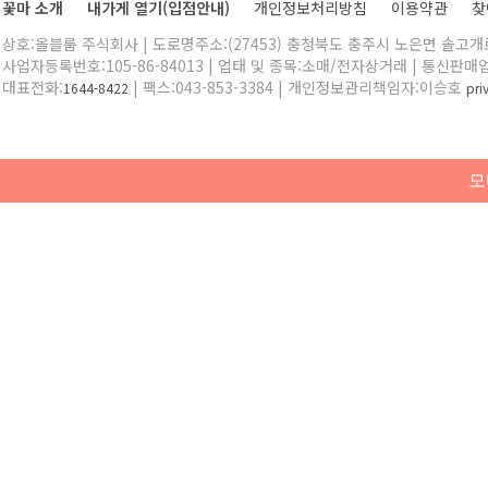
꽃마 소개
내가게 열기(입점안내)
개인정보처리방침
이용약관
찾
상호:올블룸 주식회사 | 도로명주소:(27453) 충청북도 충주시 노은면 솔고개로 
사업자등록번호:105-86-84013 | 업태 및 종목:소매/전자상거래 | 통신판매
대표전화:
| 팩스:043-853-3384 | 개인정보관리책임자:이승호
1644-8422
pr
모