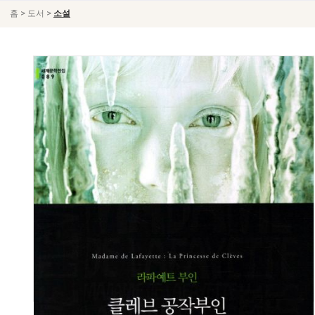
>
>
홈
도서
소설