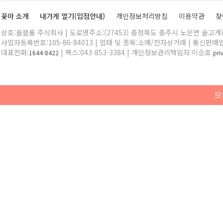
꽃마 소개
내가게 열기(입점안내)
개인정보처리방침
이용약관
찾
상호:올블룸 주식회사 | 도로명주소:(27453) 충청북도 충주시 노은면 솔고개로 
사업자등록번호:105-86-84013 | 업태 및 종목:소매/전자상거래 | 통신판매
대표전화:
| 팩스:043-853-3384 | 개인정보관리책임자:이승호
1644-8422
pr
모