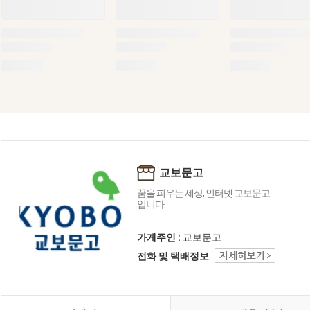
교보문고
꿈을 피우는 세상, 인터넷 교보문고
입니다.
가게주인 :
교보문고
전화 및 택배정보