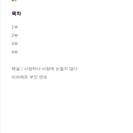
목차
1부

2부

3부

4부

해설｜사랑하나 사랑에 눈멀지 않다

라파예트 부인 연보