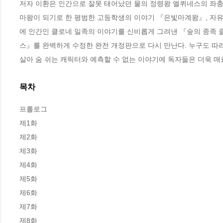
저자 이환은 인간으로 잘못 태어났던 물의 정령왕 엘퀴네스의 좌충
마왕이 되기로 한 평범한 고등학생의 이야기 『은빛마계왕』, 자
에 인간인 클로네 일족의 이야기를 신비롭게 그려낸 『숲의 종족 클
스』를 완벽하게 수정한 완전 개정판으로 다시 만난다. 누구도 따라
살아 숨 쉬는 캐릭터와 예측할 수 없는 이야기에 독자들은 더욱 매
목차
프롤로그

제1화 

제2화 

제3화 

제4화 

제5화 

제6화 

제7화 

제8화 
