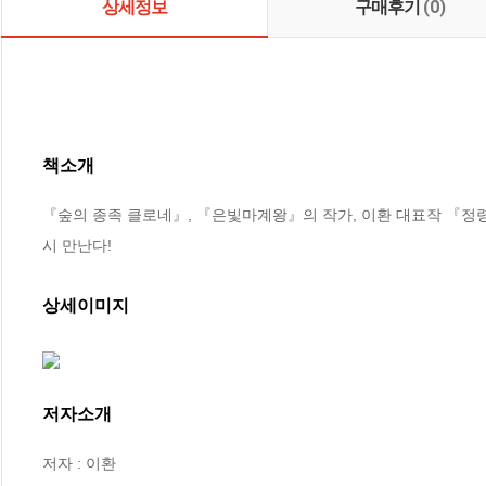
상세정보
구매후기
(0)
책소개
『숲의 종족 클로네』, 『은빛마계왕』의 작가, 이환 대표작 『정
시 만난다!
상세이미지
저자소개
저자 : 이환
