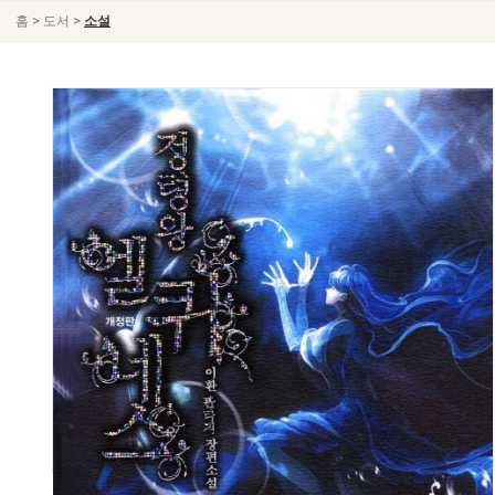
>
>
홈
도서
소설