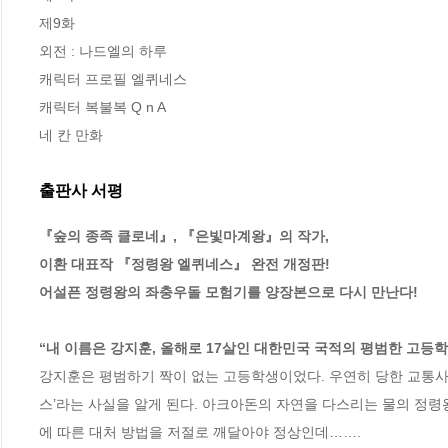
제9화 

외전 : 나드엘의 하루

캐릭터 프로필 엘퀴네스

캐릭터 복불복 Q n A

네 칸 만화
출판사 서평
『숲의 종족 클로네』, 『은빛마계왕』의 작가,

이환 대표작 『정령왕 엘퀴네스』 완전 개정판!

어설픈 정령왕의 좌충우돌 모험기를 양장본으로 다시 만난다!

“내 이름은 강지훈, 올해로 17살인 대한민국 국적의 평범한 고등학
강지훈은 평범하기 짝이 없는 고등학생이었다. 우연히 당한 교통사
스’라는 사실을 알게 된다. 아크아돈의 자연을 다스리는 물의 정
에 따른 대처 방법을 저절로 깨달아야 정상인데…….
