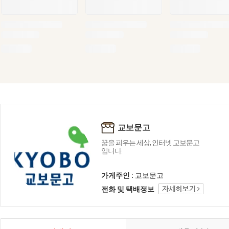
교보문고
꿈을 피우는 세상, 인터넷 교보문고
입니다.
가게주인 :
교보문고
전화 및 택배정보