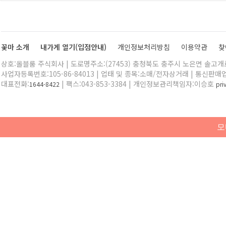
꽃마 소개
내가게 열기(입점안내)
개인정보처리방침
이용약관
찾
상호:올블룸 주식회사 | 도로명주소:(27453) 충청북도 충주시 노은면 솔고개로 
사업자등록번호:105-86-84013 | 업태 및 종목:소매/전자상거래 | 통신판매
대표전화:
| 팩스:043-853-3384 | 개인정보관리책임자:이승호
1644-8422
pr
모