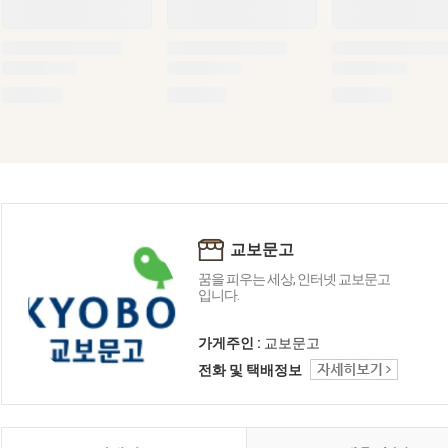
교보문고
꿈을 피우는 세상, 인터넷 교보문고
입니다.
가게주인 :
교보문고
전화 및 택배정보