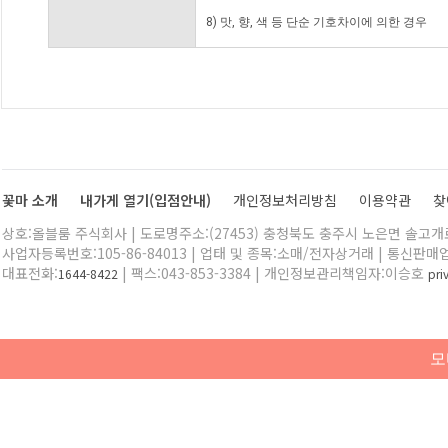
8) 맛, 향, 색 등 단순 기호차이에 의한 경우
꽃마 소개
내가게 열기(입점안내)
개인정보처리방침
이용약관
찾
상호:올블룸 주식회사 | 도로명주소:(27453) 충청북도 충주시 노은면 솔고개로 
사업자등록번호:105-86-84013 | 업태 및 종목:소매/전자상거래 | 통신판매
대표전화:
| 팩스:043-853-3384 | 개인정보관리책임자:이승호
1644-8422
pr
모