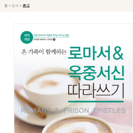
>
>
홈
도서
종교