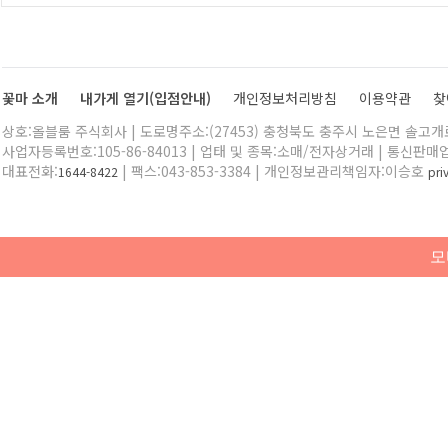
꽃마 소개
내가게 열기(입점안내)
개인정보처리방침
이용약관
찾
상호:올블룸 주식회사 | 도로명주소:(27453) 충청북도 충주시 노은면 솔고개로 
사업자등록번호:105-86-84013 | 업태 및 종목:소매/전자상거래 | 통신판매
대표전화:
| 팩스:043-853-3384 | 개인정보관리책임자:이승호
1644-8422
pr
모