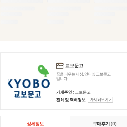
교보문고
꿈을 피우는 세상, 인터넷 교보문고
입니다.
가게주인 :
교보문고
전화 및 택배정보
상세정보
구매후기
(0)