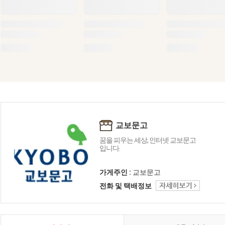
교보문고
꿈을 피우는 세상, 인터넷 교보문고
입니다.
가게주인 :
교보문고
전화 및 택배정보