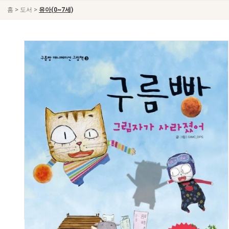
>
>
홈
도서
유아(0~7세)