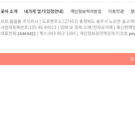
꽃마 소개
내가게 열기(입점안내)
개인정보처리방침
이용약관
찾
상호:올블룸 주식회사 | 도로명주소:(27453) 충청북도 충주시 노은면 솔고개로 
사업자등록번호:105-86-84013 | 업태 및 종목:소매/전자상거래 | 통신판매
대표전화:
| 팩스:043-853-3384 | 개인정보관리책임자:이승호
1644-8422
pr
모