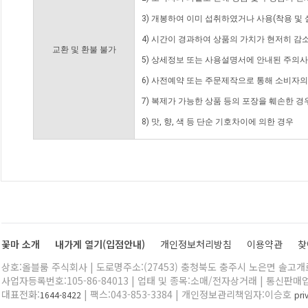
3) 개봉하여 이미 섭취하였거나 사용(착용 및 
4) 시간이 경과하여 상품의 가치가 현저히 감
교환 및 환불 불가
5) 상세정보 또는 사용설명서에 안내된 주의사
6) 사전예약 또는 주문제작으로 통해 소비자
7) 복제가 가능한 상품 등의 포장을 훼손한 경
8) 맛, 향, 색 등 단순 기호차이에 의한 경우
꽃마 소개
내가게 열기(입점안내)
개인정보처리방침
이용약관
찾
상호:올블룸 주식회사 | 도로명주소:(27453) 충청북도 충주시 노은면 솔고개로 
사업자등록번호:105-86-84013 | 업태 및 종목:소매/전자상거래 | 통신판매
대표전화:
| 팩스:043-853-3384 | 개인정보관리책임자:이승호
1644-8422
pr