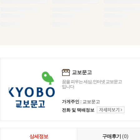
교보문고
꿈을 피우는 세상, 인터넷 교보문고
입니다.
가게주인 :
교보문고
전화 및 택배정보
상세정보
구매후기
(0)