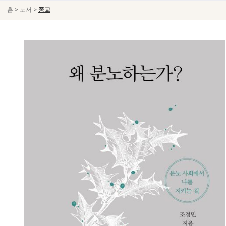
>
>
홈
도서
종교