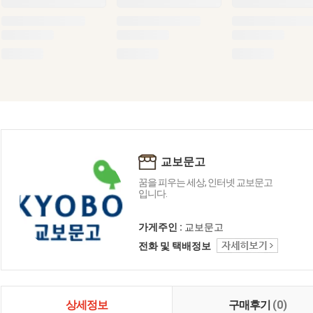
교보문고
꿈을 피우는 세상, 인터넷 교보문고
입니다.
가게주인 :
교보문고
전화 및 택배정보
상세정보
구매후기
(0)