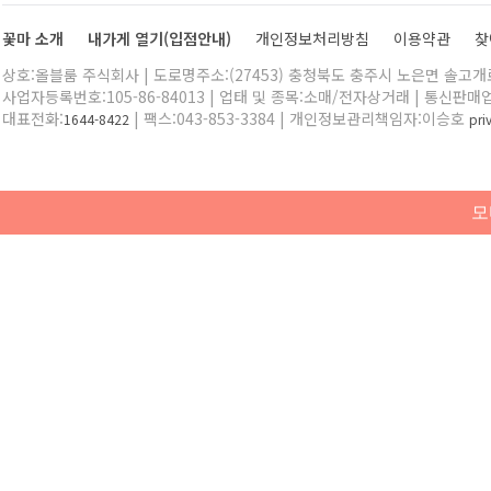
꽃마 소개
내가게 열기(입점안내)
개인정보처리방침
이용약관
찾
상호:올블룸 주식회사 | 도로명주소:(27453) 충청북도 충주시 노은면 솔고개로 
사업자등록번호:105-86-84013 | 업태 및 종목:소매/전자상거래 | 통신판매
대표전화:
| 팩스:043-853-3384 | 개인정보관리책임자:이승호
1644-8422
pr
모