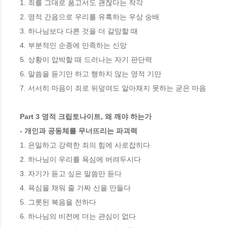
1. 죄를 그대로 품고서도 괜찮다는 착각

2. 영적 간음으로 우리를 유혹하는 우상 숭배

3. 하나님보다 다른 것을 더 갈망할 때 

4. 부분적인 순종에 만족하는 신앙

5. 상황이 압박할 때 드러나는 자기 판단력

6. 말씀을 듣기만 하고 행하지 않는 영적 기만

7. 서서히 마음이 죄로 뒤덮여도 알아채지 못하는 굳은 마음

Part 3 영적 크립토나이트, 왜 깨야 하는가

- 개인과 공동체를 무너뜨리는 파괴력
1. 은밀하고 강력한 죄의 힘에 사로잡히다

2. 하나님이 우리를 욕심에 버려두시다

3. 자기가 듣고 싶은 말씀만 듣다

4. 욕심을 채워 줄 가짜 신을 만들다

5. 그릇된 복음을 전하다

6. 하나님의 비전에 더는 관심이 없다
