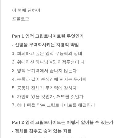
이 책에 관하여

프롤로그

Part 1 영적 크립토나이트란 무엇인가

- 신앙을 무력화시키는 치명적 약점
1. 회피하고 싶은 영적 무능력의 상태

2. 위대하신 하나님 VS. 허점투성이 나

3. 영적 무기력에서 끝나지 않는다

4. 누룩과 같이 순식간에 퍼지는 무기력

5. 공동체 전체가 무기력에 갇히다

6. 가만히 있을 것인가, 깨뜨릴 것인가

7. 하나 됨을 막는 크립토나이트를 해결하라  

Part 2 영적 크립토나이트는 어떻게 알아볼 수 있는가 

- 정체를 감추고 숨어 있는 죄들 