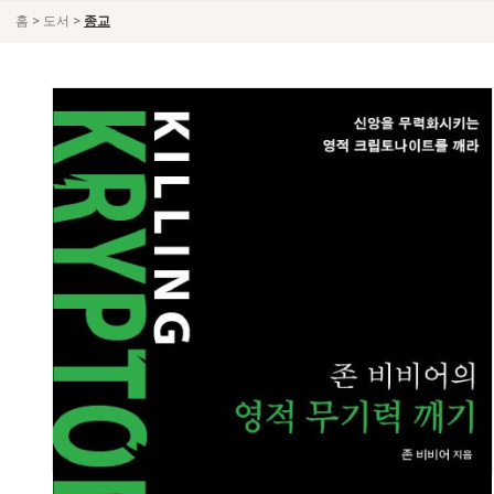
>
>
홈
도서
종교