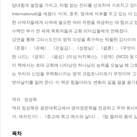
담대함과 열정을 가지고, 타협 없는 진리를 선포하며 가르치고 있다. 그
International)을 세웠다. 미국, 호주, 영국에 지부를 두고 있
한 사역자들에게 사역에 필요한 여러 자원을 제공하는 데 힘쓰고 있다
수백만 부가 전 세계 목회자들과 교회 리더십들에게 전해졌다. 

강연을 통해 그리스도인의 영적 각성을 촉구하는 탁월한 강사이자 사
《존중》, 《은혜》, 《끈질김》, 《성령님》, 《결혼》, 《무엇이 
한 나드), 《경외》, 《음성》(이상 터치북스), 《관계》(NCD) 등 
이 책에서는 초대 교회에 나타났던 하나님의 능력을 오늘날 왜 그
는 우리의 신앙을 무력화시키는 영적 크립토나이트가 무엇이며 그
벗어날지를 알려 준다. 이 책은 힘들더라도 변화의 길을 걸을 용기를
역자 : 정성묵

역자 정성묵은 광운대학교에서 영어영문학을 전공하고 무역 회사에서
가, 제자인가》, 《종교에 죽고 예수와 살다》, 《팀 켈러의 왕의 
목차