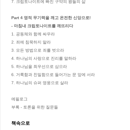
7. 크립토나이트에 빠진 구약의 왕들의 삶  

Part 4 영적 무기력을 깨고 온전한 신앙으로! 

- 마침내 크립토나이트를 깨뜨리다
1. 공동체와 함께 싸우라

2. 죄에 침묵하지 말라

3. 모든 방법으로 죄를 벗으라

4. 하나님의 사랑으로 진리를 말하라 

5. 하나님을 최우선으로 삼으라

6. 거룩함과 친밀함으로 들어가는 문 앞에 서라

7. 하나님의 슈퍼 영웅으로 살라

에필로그

부록 - 토론을 위한 질문들
책속으로