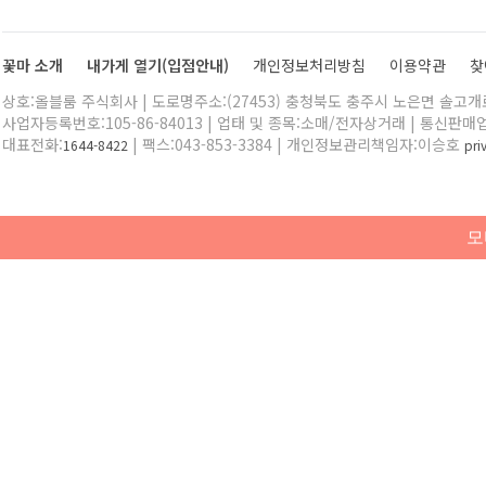
꽃마 소개
내가게 열기(입점안내)
개인정보처리방침
이용약관
찾
상호:올블룸 주식회사 | 도로명주소:(27453) 충청북도 충주시 노은면 솔고개로 
사업자등록번호:105-86-84013 | 업태 및 종목:소매/전자상거래 | 통신판매
대표전화:
| 팩스:043-853-3384 | 개인정보관리책임자:이승호
1644-8422
pr
모