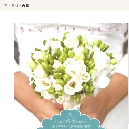
>
>
홈
도서
종교