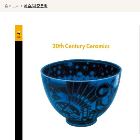
>
>
홈
도서
예술/대중문화