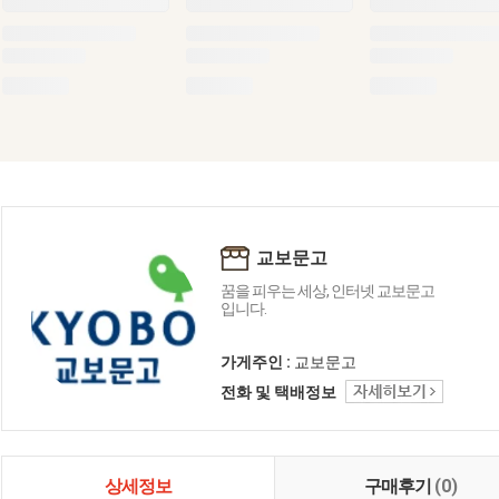
교보문고
꿈을 피우는 세상, 인터넷 교보문고
입니다.
가게주인 :
교보문고
전화 및 택배정보
상세정보
구매후기
(0)