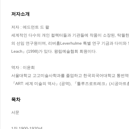
저자소개
저자 : 에드먼트 드 왈

세계적인 다수의 개인 컬렉터들과 기관들에 작품이 소장된, 탁월한
의 선임 연구원이며, 리버흄Leverhulme 특별 연구 기금과 다이와
Leach』(1998)가 있다. 왕립예술협회 회원이다.

역자 : 이윤희

서울대학교 고고미술사학과를 졸업하고 한국외국어대학교 통번역대
『ART: 세계 미술의 역사』(공역), 『툴루즈로트레크』(시공아트총서
목차
서문

1장 1900-1920년 
