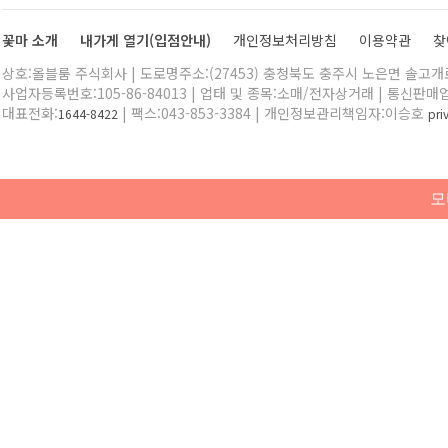
꽃마 소개
내가게 열기(입점안내)
개인정보처리방침
이용약관
찾
상호:올블룸 주식회사 | 도로명주소:(27453) 충청북도 충주시 노은면 솔고개로 
사업자등록번호:105-86-84013 | 업태 및 종목:소매/전자상거래 | 통신판매
대표전화:
| 팩스:043-853-3384 | 개인정보관리책임자:이승호
1644-8422
pr
모