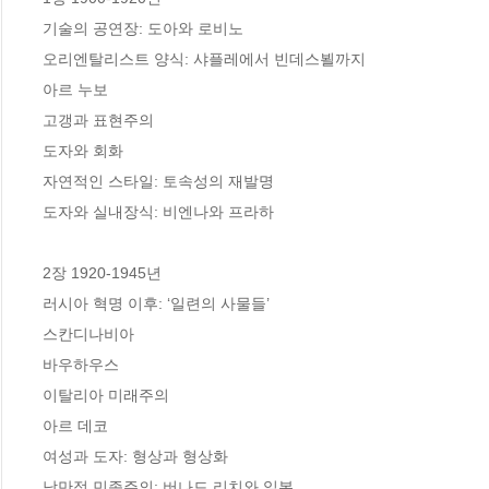
기술의 공연장: 도아와 로비노 

오리엔탈리스트 양식: 샤플레에서 빈데스뵐까지

아르 누보

고갱과 표현주의

도자와 회화

자연적인 스타일: 토속성의 재발명

도자와 실내장식: 비엔나와 프라하  

2장 1920-1945년

러시아 혁명 이후: ‘일련의 사물들’

스칸디나비아 

바우하우스 

이탈리아 미래주의

아르 데코 

여성과 도자: 형상과 형상화 

낭만적 민족주의: 버나드 리치와 일본 
