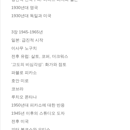
1930년대 영국 

1930년대 독일과 미국 

3장 1945-1965년

일본: 급진적 시작 

이사무 노구치 

전후 유럽: 살토, 코퍼, 더크워스 

‘고도의 비심각성’: 화가와 점토 

파블로 피카소 

호안 미로 

코브라 

루치오 폰타나

1950년대 피카소에 대한 반응 

1945년 이후의 스튜디오 도자 

전후 미국 

피터 볼코스와 오티스  
