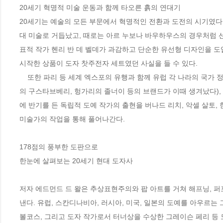
20세기 혁명적 미술 운동과 함께 타오른 흙의 연대기

20세기는 예술의 모든 부문에서 혁명적인 전환과 도전의 시기였다
대 미술로 거듭났고, 때로는 아르 누보나 바우하우스의 경우처럼 선
표적 작가 헨리 반 데 벨데가 과감하고 단순한 유선형 디자인을 
시작한 상품이 도자 찻주전자 세트였던 사실을 들 수 있다. 

    또한 파리 등 세계 엑스포의 유행과 함께 유럽 각 나라의 국가 정체성을 드러내는 매체로 도자 산업이 선두에 섰으며(핀란드의 아라비아, 스웨덴
의 구스타브베리, 헝가리의 졸너이 등의 브랜드가 이때 생겨났다),
에 반기를 든 독립적 도예 작가의 출현을 버나드 리치, 악셀 살토, 
미술가의 작업을 통해 풀어나간다.   

178점의 풍부한 도판으로 

한눈에 살펴보는 20세기 현대 도자사

저자 에드먼드 드 왈은 추상표현주의와 팝 아트를 거쳐 해프닝, 
낸다. 유럽, 스칸디나비아, 러시아, 미국, 일본의 도예를 아우르는 
볼코스, 그리고 도자 작가로서 터너상을 수상한 그레이슨 페리 등 도