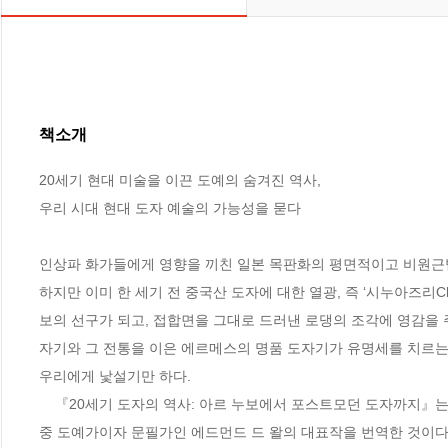
책소개
20세기 현대 미술을 이끈 도예의 숨겨진 역사,

우리 시대 현대 도자 예술의 가능성을 묻다

인상파 화가들에게 영향을 끼친 일본 목판화의 평면적이고 비원근법적인 
하지만 이미 한 세기 전 중국산 도자에 대한 열광, 즉 ‘시누아즈리Ch
보의 선구가 되고, 접합면을 그대로 드러낸 로댕의 조각에 영감을 주
자기와 그 전통을 이은 에르메스의 명품 도자기가 유명세를 치르는
우리에게 낯설기만 하다.

    『20세기 도자의 역사: 아르 누보에서 포스트모던 도자까지』는 영국 유수의 미술 출판사 템즈 앤드 허드슨의 권위 있는 ‘월드 오브 아트’ 시리즈 
중 도예가이자 문필가인 에드먼드 드 왈의 대표작을 번역한 것이다