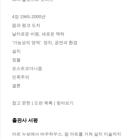
4장 1965-2000년

팝과 펑크 도자 

날카로운 비평, 새로운 맥락 

‘가능성의 영역’: 정치, 공연과 환경 

설치 

정물 

포스트모더니즘 

민족주의 

결론  

참고 문헌 | 도판 목록 | 찾아보기
출판사 서평
아르 누보에서 바우하우스, 팝 아트를 거쳐 설치 미술까지
