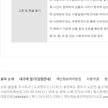
4) 시간이 경과하여 상품의 가치가 현저히 감
교환 및 환불 불가
5) 상세정보 또는 사용설명서에 안내된 주의사
6) 사전예약 또는 주문제작으로 통해 소비자
7) 복제가 가능한 상품 등의 포장을 훼손한 경
8) 맛, 향, 색 등 단순 기호차이에 의한 경우
꽃마 소개
내가게 열기(입점안내)
개인정보처리방침
이용약관
찾
상호:올블룸 주식회사 | 도로명주소:(27453) 충청북도 충주시 노은면 솔고개로 
사업자등록번호:105-86-84013 | 업태 및 종목:소매/전자상거래 | 통신판매
대표전화:
| 팩스:043-853-3384 | 개인정보관리책임자:이승호
1644-8422
pr