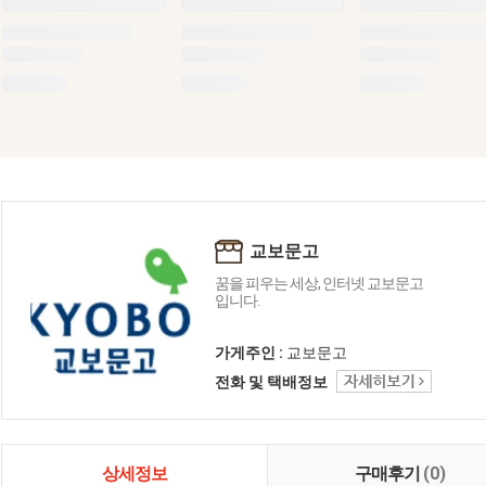
교보문고
꿈을 피우는 세상, 인터넷 교보문고
입니다.
가게주인 :
교보문고
전화 및 택배정보
상세정보
구매후기
(0)