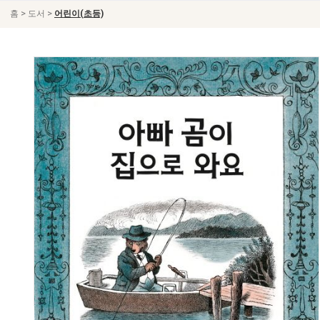
>
>
홈
도서
어린이(초등)