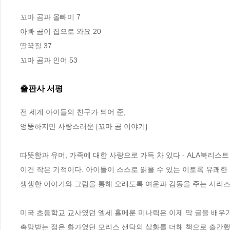
꼬마 곰과 올빼미 7

아빠 곰이 집으로 와요 20

딸꾹질 37

꼬마 곰과 인어 53
출판사 서평
전 세계 아이들의 친구가 되어 준,

엉뚱하지만 사랑스러운 [꼬마 곰 이야기]

따뜻함과 유머, 가족에 대한 사랑으로 가득 차 있다 - ALA북리스트

이건 작은 기적이다. 아이들이 스스로 읽을 수 있는 이토록 유쾌한 
생생한 이야기와 그림을 통해 오래도록 여운과 감동을 주는 시리즈 -
미국 초등학교 교사였던 엘세 홀메룬 미나릭은 이제 막 글을 배우기
촉망받는 젊은 화가였던 모리스 샌닥의 삽화를 더해 책으로 출간했는