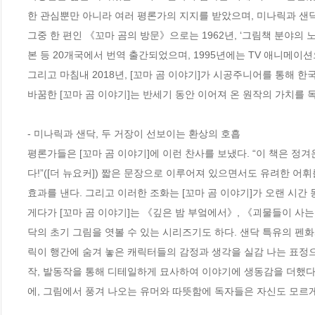
한 관심뿐만 아니라 여러 평론가의 지지를 받았으며, 미나릭과 샌닥
그중 한 편인 《꼬마 곰의 방문》으로는 1962년, ‘그림책 분야의 노
본 등 20개국에서 번역 출간되었으며, 1995년에는 TV 애니메이션
그리고 마침내 2018년, [꼬마 곰 이야기]가 시공주니어를 통해 한
바꿈한 [꼬마 곰 이야기]는 반세기 동안 이어져 온 원작의 가치를 
- 미나릭과 샌닥, 두 거장이 선보이는 환상의 호흡

평론가들은 [꼬마 곰 이야기]에 이런 찬사를 보냈다. “이 책은 
다!”([더 뉴요커]) 짧은 문장으로 이루어져 있으면서도 유려한 어
효과를 낸다. 그리고 이러한 조화는 [꼬마 곰 이야기]가 오랜 시간 
게다가 [꼬마 곰 이야기]는 《깊은 밤 부엌에서》, 《괴물들이 사는
닥의 초기 그림을 엿볼 수 있는 시리즈기도 하다. 샌닥 특유의 펜화
릭이 행간에 숨겨 놓은 캐릭터들의 감정과 생각을 실감 나는 표정으
작, 발동작을 통해 디테일하게 묘사하여 이야기에 생동감을 더했다
에, 그림에서 풍겨 나오는 유머와 따뜻함에 독자들은 자신도 모르게 