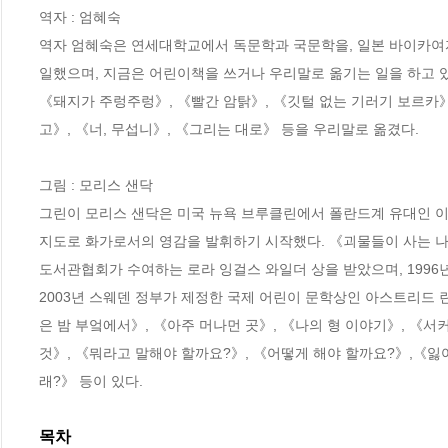
역자 : 엄혜숙

역자 엄혜숙은 연세대학교에서 독문학과 국문학을, 일본 바이카여
일했으며, 지금은 어린이책을 쓰거나 우리말로 옮기는 일을 하고 있다
《돼지가 주렁주렁》, 《빨간 암탉》, 《깃털 없는 기러기 보르카》
고》, 《너, 무섭니》, 《그리는 대로》 등을 우리말로 옮겼다.

그림 : 모리스 샌닥

그린이 모리스 샌닥은 미국 뉴욕 브루클린에서 폴란드계 유대인 이
지도로 화가로서의 영감을 발휘하기 시작했다. 《괴물들이 사는 나라》로
도서관협회가 수여하는 로라 잉걸스 와일더 상을 받았으며, 1996
2003년 스웨덴 정부가 제정한 국제 어린이 문학상인 아스트리드 
은 밤 부엌에서》, 《아주 머나먼 곳》, 《나의 형 이야기》, 《서
것》, 《뭐라고 말해야 할까요?》, 《어떻게 해야 할까요?》,《잃
래?》 등이 있다.
목차