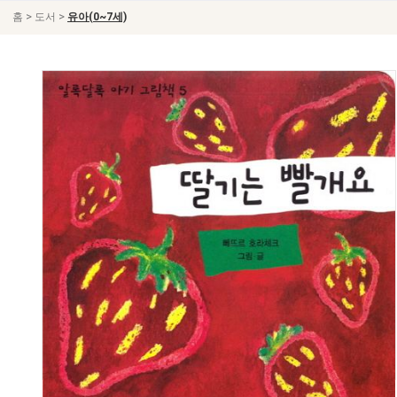
>
>
홈
도서
유아(0~7세)