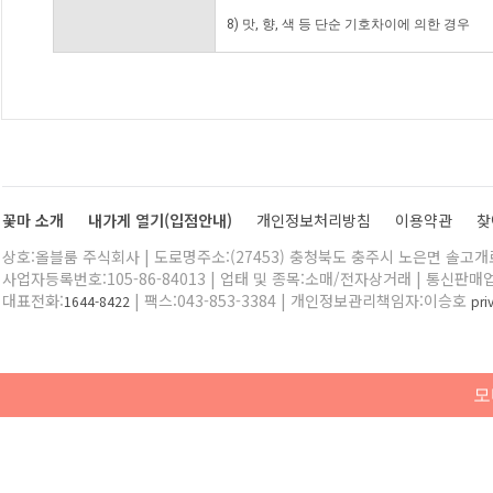
8) 맛, 향, 색 등 단순 기호차이에 의한 경우
꽃마 소개
내가게 열기(입점안내)
개인정보처리방침
이용약관
찾
상호:올블룸 주식회사 | 도로명주소:(27453) 충청북도 충주시 노은면 솔고개로 
사업자등록번호:105-86-84013 | 업태 및 종목:소매/전자상거래 | 통신판매
대표전화:
| 팩스:043-853-3384 | 개인정보관리책임자:이승호
1644-8422
pr
모