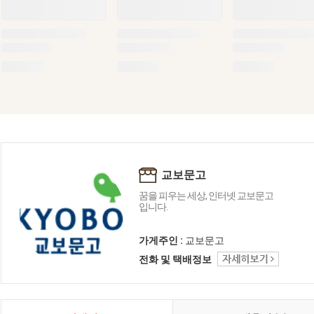
교보문고
꿈을 피우는 세상, 인터넷 교보문고
입니다.
가게주인 :
교보문고
전화 및 택배정보