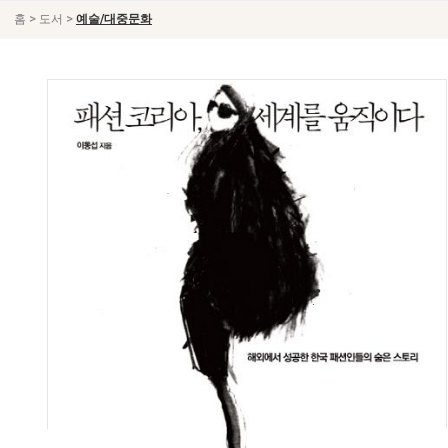
>
>
홈
도서
예술/대중문화