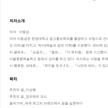
저자소개
저자 : 이동섭

저자 이동섭은 한양대학교 광고홍보학과를 졸업하고 프랑스로 건너가
오 아트)을 마치고, 박사(예술과 공연 미학)를 수료했다. 파리에 
리 끌레르』, 『싱글즈』, 『엘르』, 『더 뮤지컬』 등에 기고했다.
서울종합예술학교 등에서 강의를 하고 있다. 저서로는 사랑을 주제
서 행복한, 보테로』, 『뮤지컬 토크 2.0』, 『나만의 파리』가 
목차
추천의 글_이상봉

추천의 글_장피에르 모쇼

들어가며_세계 최고의 브랜드에서 꿈을 실현하다
