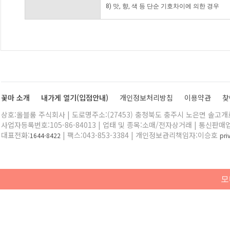
8) 맛, 향, 색 등 단순 기호차이에 의한 경우
꽃마 소개
내가게 열기(입점안내)
개인정보처리방침
이용약관
찾
상호:올블룸 주식회사 | 도로명주소:(27453) 충청북도 충주시 노은면 솔고개로 
사업자등록번호:105-86-84013 | 업태 및 종목:소매/전자상거래 | 통신판매
대표전화:
| 팩스:043-853-3384 | 개인정보관리책임자:이승호
1644-8422
pr
모