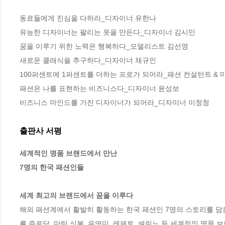
동료들에게 진심을 다하라_디자이너 유한나

유능한 디자이너는 팔리는 옷을 만든다_디자이너 김시민

꿈을 이루기 위한 노력은 행복하다_모델리스트 김선영

새로운 클래식을 추구하다_디자이너 채규인

100퍼센트에 1퍼센트를 더하는 프로가 되어라_패션 컨설턴트 & 
패션은 나를 표현하는 비즈니스다_디자이너 윤성보

비즈니스 마인드를 가진 디자이너가 되어라_디자이너 이청청
출판사 서평
세계적인 명품 브랜드에서 만난

7명의 한국 패션인들

세계 최고의 브랜드에서 꿈을 이루다
해외 패션계에서 활발히 활동하는 한국 패션인 7명의 스토리를 담은 
를 주르당, 마틴 싯봉, 우영미, 레페토, 셀린느 등 세계적인 명품