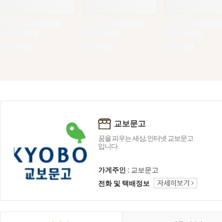
교보문고
꿈을 피우는 세상, 인터넷 교보문고
입니다.
가게주인 :
교보문고
전화 및 택배정보