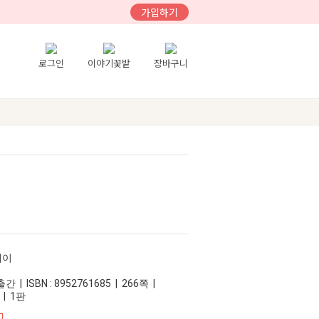
가입하기
로그인
이야기꽃밭
장바구니
레이
 | ISBN : 8952761685 | 266쪽 |
 | 1판