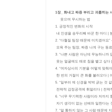
1장_ 화내고 짜증 부리고 괴롭히는
     웃으며 무시하는 법

1. 긍정적인 변화의 시작

 내 인생을 송두리째 바꾼 한 마디 | 분노와 짜증으로 가득 찬 폭군이 되다 | 감정 지키기 맹세를 시작하다 | 더 큰 행복을 안겨준 3초 법칙의 탄생

2. “다혈질 팀장 때문에 미치겠어요”
 모욕 주는 팀장, 짜증 나게 구는 동료 | 그냥 못 들은 척 넘어가라고? | 작은 스트레스가 더 위험하다 | 그건 내 잘못이 아니야

3. “나쁜 사람은 아닌데 무능하니까 
 웃는 얼굴에도 때로 침을 뱉고 싶다 | 선량함이 면죄부는 될 수 없다 | 포기하지 말고 지혜의 마법을 부려라

4. “여자상사의 기분을 어떻게 맞춰야
 한 번의 거절이 큰 화를 불러오다 | 여자상사와의 관계가 어려운 이유 | 정면돌파는 위험하다 열쇠는 ‘인정-칭찬-감사’

5. “일부러 제 신경을 박박 긁는 것 
 전략적 감정공격에 휘말리다 | 전략적 인정으로 응수하라

6. “너무 무기력한 사람이라 저까지 
 자기 생각이 없는 선배와 일한다는 것 | 무기력한 사람은 따지지 말고 일단 피하라 | 칭찬하거나 책임을 지우거나 자존심을 건드리거나

7. “말 통하지 않는 그 사람 때문에 