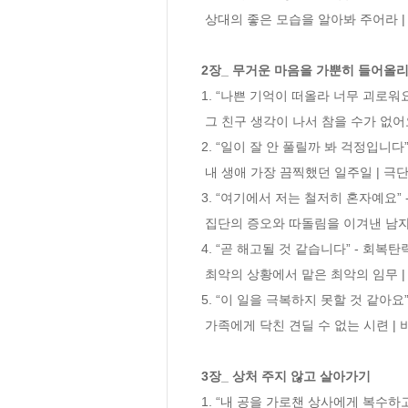
 상대의 좋은 모습을 알아봐 주어라 | 기다림과 관찰이 기적을 만들다 | 돌멩이가 치즈처럼 말랑말랑해지는 순간 | 진심을 전달하는 기술

2장_ 무거운 마음을 가뿐히 들어올
1. “나쁜 기억이 떠올라 너무 괴로워요
 그 친구 생각이 나서 참을 수가 없어요 | 나쁜 기억은 좋은 기억보다 힘이 세다 | 기억을 만들어내는 건 결국 자기 자신 | 악몽에서 벗어나기 위하여

2. “일이 잘 안 풀릴까 봐 걱정입니다
 내 생애 가장 끔찍했던 일주일 | 극단적인 생각을 떨치는 5단계 방법 | 어디까지 포기하고 어디까지 해결할 것인가

3. “여기에서 저는 철저히 혼자예요” 
 집단의 증오와 따돌림을 이겨낸 남자 | 하나, 둘 지지자가 나타나기 시작하고

4. “곧 해고될 것 같습니다” - 회복
 최악의 상황에서 맡은 최악의 임무 | 행복한 사람은 해고당하지 않는다 | 100명이 만들어낸 작은 기적

5. “이 일을 극복하지 못할 것 같아요”
 가족에게 닥친 견딜 수 없는 시련 | 비난을 칭찬으로 바꾼 마법의 주문 | 고통과 공포와 절망의 연속… 그러나 | 유머는 긍정과 통한다

3장_ 상처 주지 않고 살아가기
1. “내 공을 가로챈 상사에게 복수하