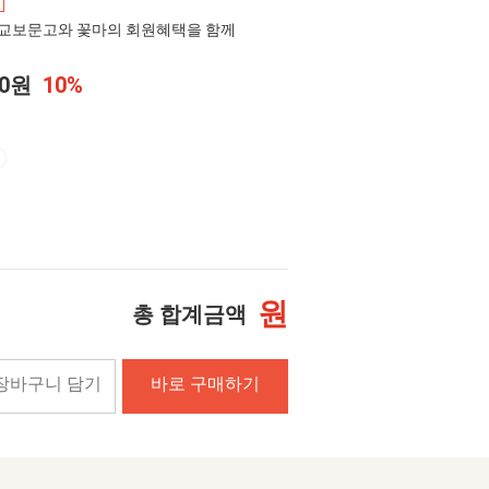
교보문고와 꽃마의 회원혜택을 함께
20원
10%
원
총 합계금액
장바구니 담기
바로 구매하기