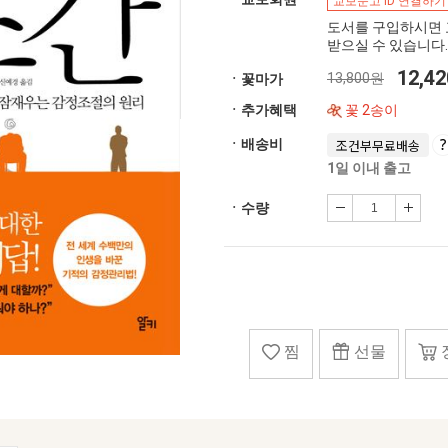
교보문고 ID 연결하기
도서를 구입하시면 
받으실 수 있습니다.
12,4
13,800원
ㆍ꽃마가
ㆍ추가혜택
꽃 2송이
ㆍ배송비
조건부무료배송
1일 이내 출고
ㆍ수량
찜
선물