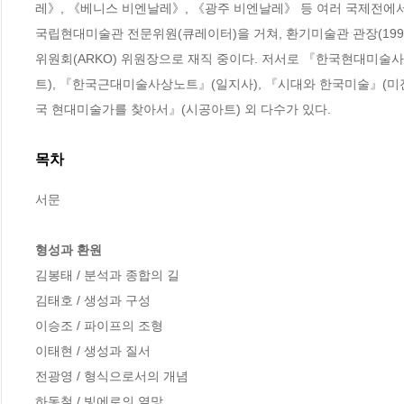
레》, 《베니스 비엔날레》, 《광주 비엔날레》 등 여러 국제전에서
국립현대미술관 전문위원(큐레이터)을 거쳐, 환기미술관 관장(1991~
위원회(ARKO) 위원장으로 재직 중이다. 저서로 『한국현대미술
트), 『한국근대미술사상노트』(일지사), 『시대와 한국미술』(미진
국 현대미술가를 찾아서』(시공아트) 외 다수가 있다.
목차
서문

형성과 환원
김봉태 / 분석과 종합의 길

김태호 / 생성과 구성

이승조 / 파이프의 조형

이태현 / 생성과 질서

전광영 / 형식으로서의 개념

하동철 / 빛에로의 열망
