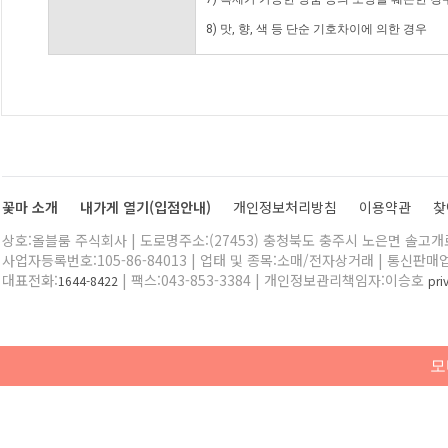
8) 맛, 향, 색 등 단순 기호차이에 의한 경우
꽃마 소개
내가게 열기(입점안내)
개인정보처리방침
이용약관
찾
상호:올블룸 주식회사 | 도로명주소:(27453) 충청북도 충주시 노은면 솔고개로 
사업자등록번호:105-86-84013 | 업태 및 종목:소매/전자상거래 | 통신판매
대표전화:
| 팩스:043-853-3384 | 개인정보관리책임자:이승호
1644-8422
pr
모