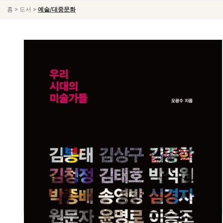
>
>
홈
도서
예술/대중문화