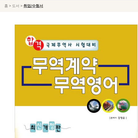
>
>
홈
도서
취업/수험서