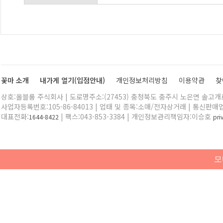
꽃마 소개
내가게 열기(입점안내)
개인정보처리방침
이용약관
찾
상호:올블룸 주식회사 | 도로명주소:(27453) 충청북도 충주시 노은면 솔고개로 
사업자등록번호:105-86-84013 | 업태 및 종목:소매/전자상거래 | 통신판매
대표전화:
| 팩스:043-853-3384 | 개인정보관리책임자:이승호
1644-8422
pr
모