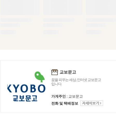
교보문고
꿈을 피우는 세상, 인터넷 교보문고
입니다.
가게주인 :
교보문고
전화 및 택배정보