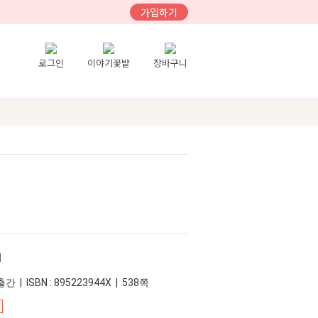
가입하기
로그인
이야기꽃밭
장바구니
미
간 | ISBN : 895223944X | 538쪽