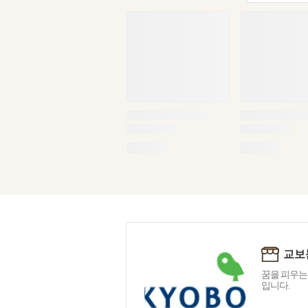
교보
꿈을 피우는
입니다.