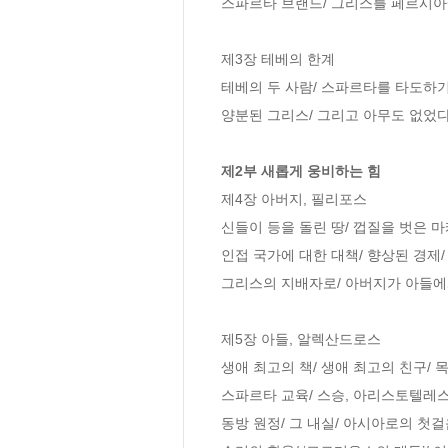
스파르타 브랜드/ 그리스를 페르시아
제3장 테베의 한계

테베의 두 사람/ 스파르타를 타도하기
양분된 그리스/ 그리고 아무도 없었다 
제2부 새롭게 웅비하는 힘
제4장 아버지, 필리포스

신들이 등을 돌린 땅/ 껍질을 벗은 
인접 국가에 대한 대책/ 향상된 경제/
그리스의 지배자로/ 아버지가 아들에게
제5장 아들, 알렉산드로스

생애 최고의 책/ 생애 최고의 친구/ 목
스파르타 교육/ 스승, 아리스토텔레스/ 
동방 원정/ 그 내실/ 아시아로의 첫걸음