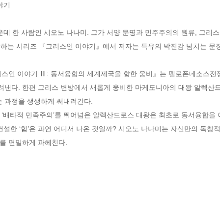
기

운데 한 사람인 시오노 나나미. 그가 서양 문명과 민주주의의 원류, 그리
간하는 시리즈 『그리스인 이야기』에서 저자는 특유의 박진감 넘치는 문장으
리스인 이야기 Ⅲ: 동서융합의 세계제국을 향한 웅비』는 펠로폰네소스전
낸다. 한편 그리스 변방에서 새롭게 웅비한 마케도니아의 대왕 알렉산드
과정을 생생하게 써내려간다. 

 ‘배타적 민족주의’를 뛰어넘은 알렉산드로스 대왕은 최초로 동서융합을 
건설한 ‘힘’은 과연 어디서 나온 것일까? 시오노 나나미는 자신만의 독
를 면밀하게 파헤친다.