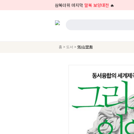
삼복더위 마지막
말복 보양대전
🔥
>
>
홈
도서
역사/문화