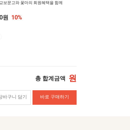
교보문고와 꽃마의 회원혜택을 함께
00원
10%
원
총 합계금액
장바구니 담기
바로 구매하기