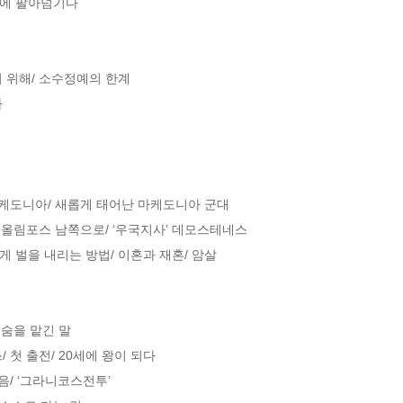
에 팔아넘기다

 위해/ 소수정예의 한계



마케도니아/ 새롭게 태어난 마케도니아 군대

 올림포스 남쪽으로/ ‘우국지사’ 데모스테네스

 벌을 내리는 방법/ 이혼과 재혼/ 암살

숨을 맡긴 말

첫 출전/ 20세에 왕이 되다 

/ ‘그라니코스전투’
