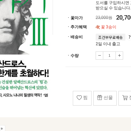
도서를 구입하시면 
받으실 수 있습니다.
20,7
23,000원
ㆍ꽃마가
ㆍ추가혜택
꽃 3송이
ㆍ배송비
조건부무료배송
2일 이내 출고
ㆍ수량
찜
선물
+