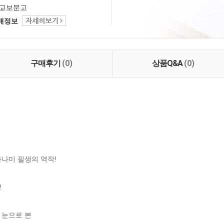
교보문고
택배정보
구매후기
(0)
상품Q&A
(0)
나미 필생의 역작!



눈으로 본 
