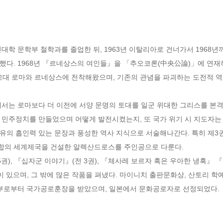
대학 문학부 철학과를 졸업한 뒤, 1963년 이탈리아로 건너가서 1968년
다. 1968년 『르네상스의 여인들』을 「추오코론(中央公論)」에 연재하면
 고대 로마와 르네상스에 천착해왔으며, 기존의 관념을 파괴하는 도전적 역
에서는 로마보다 더 이전에 서양 문명의 토대를 일군 위대한 그리스를 본격
 민주정치를 만들었으며 어떻게 발전시켰는지, 또 국가 위기 시 지도자는
유의 흡인력 있는 문장과 풍성한 역사 지식으로 서술해나간다. 특히 제
의 세계제국을 건설한 알렉산드로스를 주인공으로 다룬다.

권), 『십자군 이야기』(전 3권), 『체사레 보르자 혹은 우아한 냉혹』 『
 있으며, 그 밖에 많은 작품을 펴냈다. 마이니치 출판문화상, 산토리 학예상
정부로부터 국가공로훈장을 받았으며, 일본에서 문화공로자로 선정되었다.
