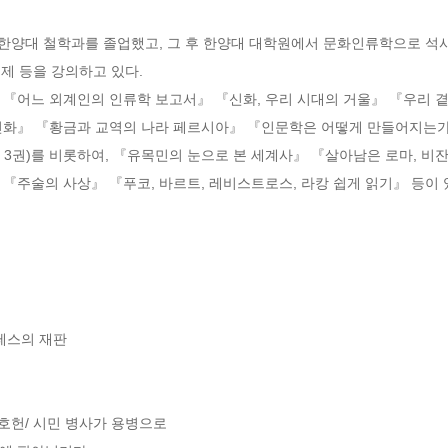
 한양대 철학과를 졸업했고, 그 후 한양대 대학원에서 문화인류학으로 석
제 등을 강의하고 있다.

 『어느 외계인의 인류학 보고서』 『신화, 우리 시대의 거울』 『우리 
신화』 『황금과 교역의 나라 페르시아』 『인문학은 어떻게 만들어지는가
 3권)를 비롯하여, 『유목민의 눈으로 본 세계사』 『살아남은 로마, 비
『주술의 사상』 『푸코, 바르트, 레비스트로스, 라캉 쉽게 읽기』 등이 
테스의 재판

호헌/ 시민 병사가 용병으로
