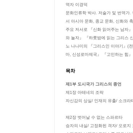
역자 이경덕

문화인류학 박사. 저술가 및 번역가.
서 아시아 문화, 종교 문화, 신화와 축
주요 저서로 『신화 읽어주는 남자』
와 놀자』 『하룻밤에 읽는 그리스 
노 나나미의 『그리스인 이야기』(전
마, 신성로마제국』 『고민하는 힘』 
목차
제1부 도시국가 그리스의 종언
제1장 아테네의 조락

자신감의 상실/ 인재의 유출/ 소크라
제2장 벗어날 수 없는 스파르타

승자의 내실/ 고정화된 격자/ 오로지 